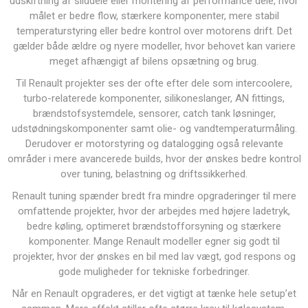
udskiftning af sliddele eller montering af performance dele, hvor
målet er bedre flow, stærkere komponenter, mere stabil
temperaturstyring eller bedre kontrol over motorens drift. Det
gælder både ældre og nyere modeller, hvor behovet kan variere
meget afhængigt af bilens opsætning og brug.
Til Renault projekter ses der ofte efter dele som intercoolere,
turbo-relaterede komponenter, silikoneslanger, AN fittings,
brændstofsystemdele, sensorer, catch tank løsninger,
udstødningskomponenter samt olie- og vandtemperaturmåling.
Derudover er motorstyring og datalogging også relevante
områder i mere avancerede builds, hvor der ønskes bedre kontrol
over tuning, belastning og driftssikkerhed.
Renault tuning spænder bredt fra mindre opgraderinger til mere
omfattende projekter, hvor der arbejdes med højere ladetryk,
bedre køling, optimeret brændstofforsyning og stærkere
komponenter. Mange Renault modeller egner sig godt til
projekter, hvor der ønskes en bil med lav vægt, god respons og
gode muligheder for tekniske forbedringer.
Når en Renault opgraderes, er det vigtigt at tænke hele setup’et