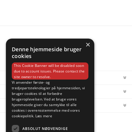
×
Denne hjemmeside bruger
cookies
This Cookie Banner will be disabled soon
due to account issues. Please contact the
site owner to resolve.
INFORMATION
Vi anvender første- og
tredjepartsteknologier på hjemmesiden, vi
MIN KONTO
bruger cookies til at forbedre
brugeroplevelsen. Ved at bruge vores
hjemmeside giver du samtykke til alle
KUNDESERVICE
cookies i overensstemmelse med vores
cookiepolitik.
Læs mere
FOLLOW US
ABSOLUT NØDVENDIGE