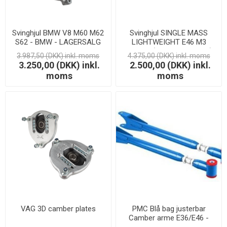
Svinghjul BMW V8 M60 M62
Svinghjul SINGLE MASS
S62 - BMW - LAGERSALG
LIGHTWEIGHT E46 M3
S54B32 (7,7 KG / 16.97LB)
3.987,50 (DKK) inkl. moms
4.375,00 (DKK) inkl. moms
3.250,00 (DKK) inkl.
2.500,00 (DKK) inkl.
moms
moms
VAG 3D camber plates
PMC Blå bag justerbar
Camber arme E36/E46 -