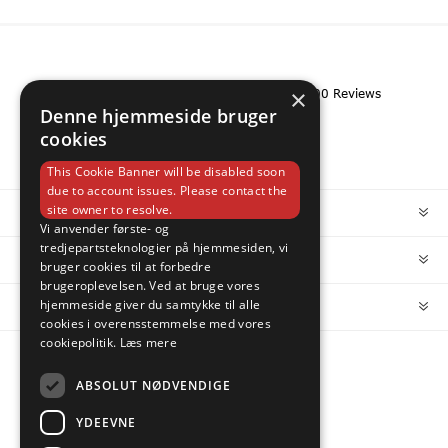
×
Denne hjemmeside bruger
cookies
This Cookie Banner will be disabled soon
due to account issues. Please contact the
site owner to resolve.
INFORMATION
Vi anvender første- og
tredjepartsteknologier på hjemmesiden, vi
MIN KONTO
bruger cookies til at forbedre
brugeroplevelsen. Ved at bruge vores
hjemmeside giver du samtykke til alle
KUNDESERVICE
cookies i overensstemmelse med vores
cookiepolitik.
Læs mere
FOLLOW US
ABSOLUT NØDVENDIGE
YDEEVNE