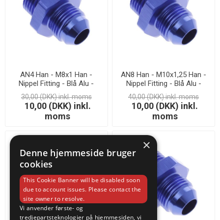
AN4 Han - M8x1 Han -
AN8 Han - M10x1,25 Han -
Nippel Fitting - Blå Alu -
Nippel Fitting - Blå Alu -
LAGERSALG
LAGERSALG
30,00 (DKK) inkl. moms
40,00 (DKK) inkl. moms
10,00 (DKK) inkl.
10,00 (DKK) inkl.
moms
moms
×
Denne hjemmeside bruger
cookies
This Cookie Banner will be disabled soon
due to account issues. Please contact the
site owner to resolve.
Vi anvender første- og
tredjepartsteknologier på hjemmesiden, vi