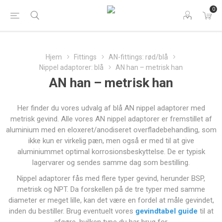
0
Hjem
Fittings
AN-fittings: rød/blå
Nippel adaptorer: blå
AN han – metrisk han
AN han – metrisk han
Her finder du vores udvalg af blå AN nippel adaptorer med
metrisk gevind. Alle vores AN nippel adaptorer er fremstillet af
aluminium med en eloxeret/anodiseret overfladebehandling, som
ikke kun er virkelig pæn, men også er med til at give
aluminiummet optimal korrosionsbeskyttelse. De er typisk
lagervarer og sendes samme dag som bestilling.
Nippel adaptorer fås med flere typer gevind, herunder BSP,
metrisk og NPT. Da forskellen på de tre typer med samme
diameter er meget lille, kan det være en fordel at måle gevindet,
inden du bestiller. Brug eventuelt vores
gevindtabel guide
til at