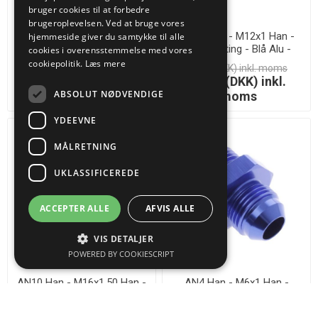
bruger cookies til at forbedre
brugeroplevelsen. Ved at bruge vores
AN10 Han - M24x1,50 Han -
AN10 Han - M12x1 Han -
hjemmeside giver du samtykke til alle
Nippel Fitting - Blå Alu -
Nippel Fitting - Blå Alu -
cookies i overensstemmelse med vores
LAGERSALG
LAGERSALG
cookiepolitik.
Læs mere
50,00 (DKK) inkl. moms
50,00 (DKK) inkl. moms
10,00 (DKK) inkl.
12,50 (DKK) inkl.
ABSOLUT NØDVENDIGE
moms
moms
YDEEVNE
MÅLRETNING
UKLASSIFICEREDE
ACCEPTER ALLE
AFVIS ALLE
VIS DETALJER
POWERED BY COOKIESCRIPT
AN10 Han - M16x1,50 Han -
AN4 Han - M6x1 Han -
Nippel Fitting - Blå Alu
Nippel Fitting - Blå Alu -
LAGERSALG
50,00 (DKK) inkl.
30,00 (DKK) inkl. moms