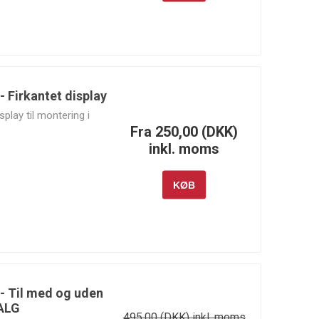
 Firkantet display
splay til montering i
Fra 250,00 (DKK)
inkl. moms
KØB
- Til med og uden
SALG
495,00 (DKK) inkl. moms