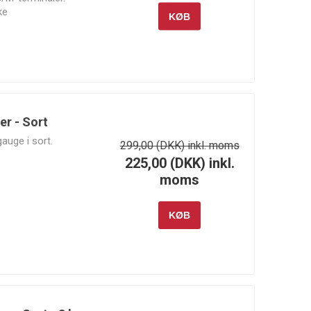
ke
KØB
r - Sort
uge i sort.
299,00 (DKK) inkl. moms
225,00 (DKK) inkl.
moms
KØB