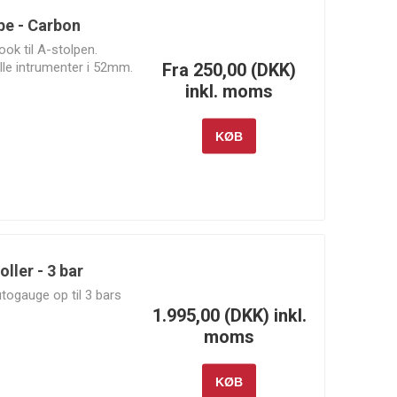
pe - Carbon
ok til A-stolpen.
Fra 250,00 (DKK)
lle intrumenter i 52mm.
inkl. moms
Wilwood
Wiseco
Xtreme
Clutch &
Xtreme
KØB
Outback
ller - 3 bar
utogauge op til 3 bars
1.995,00 (DKK) inkl.
moms
KØB