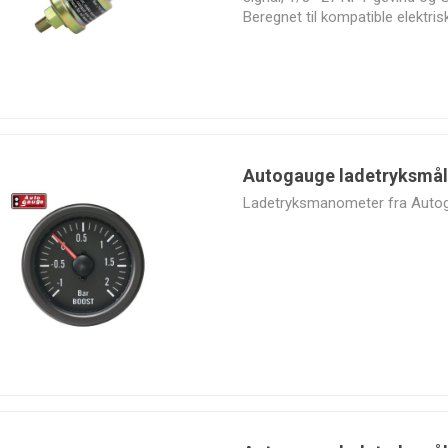
Beregnet til kompatible elektris
brændstoftryksmålere.
Autogauge ladetryksmåle
Ladetryksmanometer fra Autoga