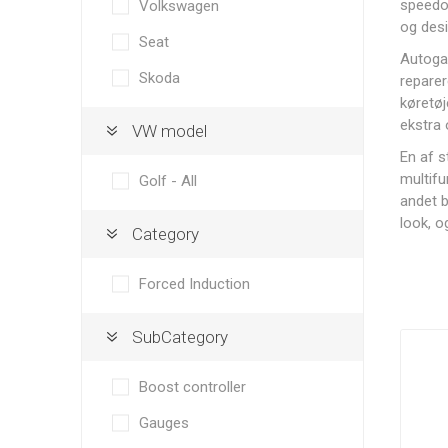
Solutions
speedom
Volkswagen
og desi
Seat
Autogau
Skoda
reparer
køretøj
Autogauge
AutoMeter
RRS
ekstra 
VW model
En af s
multifu
Golf - All
andet b
look, o
Category
Darton
Davies, Craig
Dbilas
Forced Induction
Sleeves
Dynamic
SubCategory
Boost controller
Gauges
GoldLine
Grayston
G-Sport