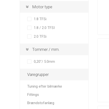
Motor type
1.8 TFSi
1.8 / 2.0 TFSI
K&N
K1
King Engine
Technologies
Bearings
2.0 TFSi
Tommer / mm.
0,20"/ 5.0mm
Nuke
OMP
Performance
Performance
Clutch
Varegrupper
Tuning efter bilmærke
Fittings
Brændstofanlæg
Sachs
Siemens
Simons
Performance
Deka