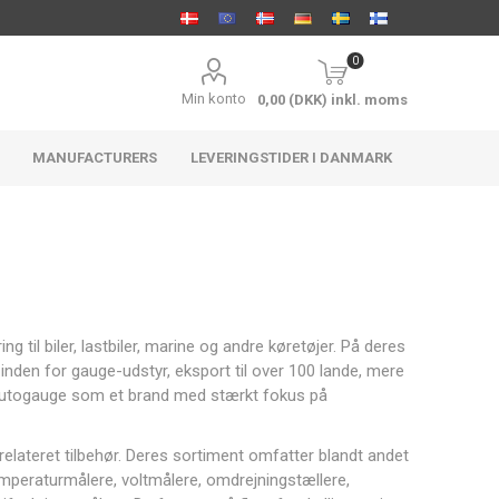
0
Min konto
0,00 (DKK) inkl. moms
MANUFACTURERS
LEVERINGSTIDER I DANMARK
ACCEL
Holley
FTWL
til biler, lastbiler, marine og andre køretøjer. På deres
Distribution
Motorsport
nden for gauge-udstyr, eksport til over 100 lande, mere
r Autogauge som et brand med stærkt fokus på
lateret tilbehør. Deres sortiment omfatter blandt andet
mperaturmålere, voltmålere, omdrejningstællere,
Aeromotive
ARP
Athena