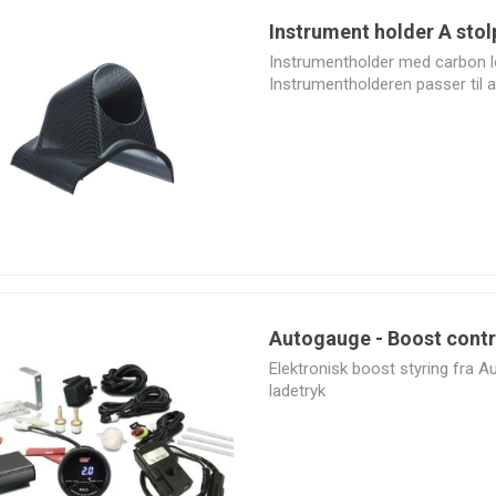
Instrument holder A stol
Instrumentholder med carbon lo
Instrumentholderen passer til a
Valeo
VEMS
Vibrant
Walbro
Performance
Autogauge - Boost contro
Elektronisk boost styring fra A
ladetryk