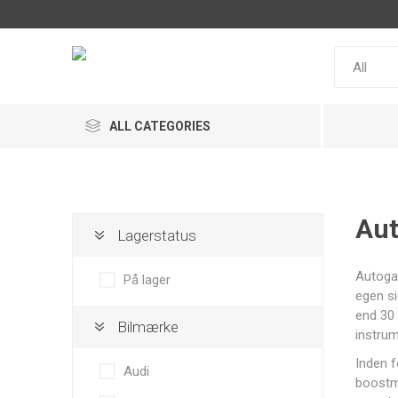
ALL CATEGORIES
Au
Lagerstatus
ACL
Snow
MaxxECU
Autogau
Performance
På lager
egen si
end 30 
Bilmærke
instrum
Inden f
Audi
boostmå
Racepak
MultiSense
IRP