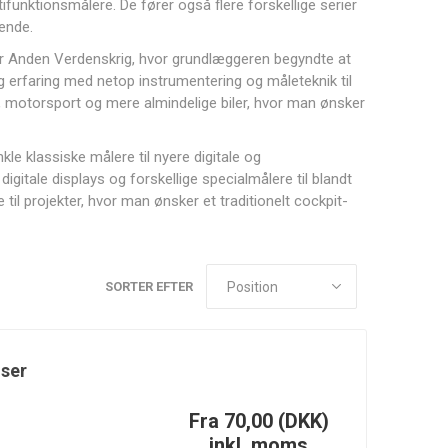
funktionsmålere. De fører også flere forskellige serier
ende.
ter Anden Verdenskrig, hvor grundlæggeren begyndte at
g erfaring med netop instrumentering og måleteknik til
er, motorsport og mere almindelige biler, hvor man ønsker
Canton
Carrillo
Cometic
Racing
Gasket
e klassiske målere til nyere digitale og
Products
digitale displays og forskellige specialmålere til blandt
il projekter, hvor man ønsker et traditionelt cockpit-
Fuelab
Garrett
Gates
SORTER EFTER
Motion
iser
Fra 70,00 (DKK)
Injector
Innovate
JE Pistons
inkl. moms