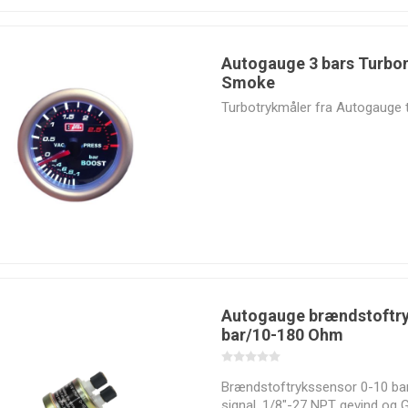
Autogauge 3 bars Turbo
Smoke
Turbotrykmåler fra Autogauge ti
Autogauge brændstoftry
bar/10-180 Ohm
Brændstoftrykssensor 0-10 b
signal, 1/8"-27 NPT gevind og 