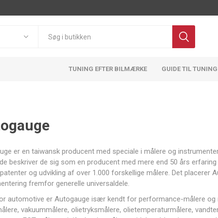
TUNING EFTER BILMÆRKE
GUIDE TIL TUNING
togauge
Pulsar
OBP
BMTS
FA1
ge er en taiwansk producent med speciale i målere og instrumentering 
Motorsport
Technology
de beskriver de sig som en producent med mere end 50 års erfaring i
patenter og udvikling af over 1.000 forskellige målere. Det placere
entering fremfor generelle universaldele.
or automotive er Autogauge især kendt for performance-målere og re
lere, vakuummålere, olietryksmålere, olietemperaturmålere, vandte
ATL
ACT
Adlerspeed
AEM