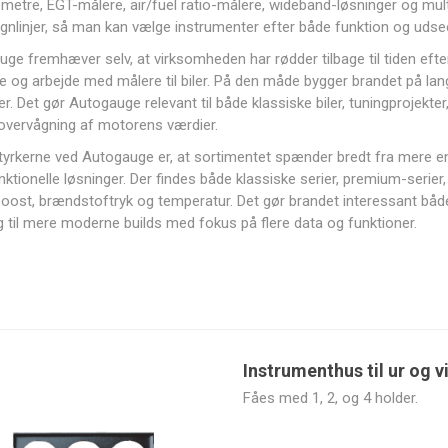
etre, EGT-målere, air/fuel ratio-målere, wideband-løsninger og multi
gnlinjer, så man kan vælge instrumenter efter både funktion og udse
ge fremhæver selv, at virksomheden har rødder tilbage til tiden ef
e og arbejde med målere til biler. På den måde bygger brandet på lan
er. Det gør Autogauge relevant til både klassiske biler, tuningprojekt
Bimecc
BoostLine
BorgWarner
Bosch
overvågning af motorens værdier.
tyrkerne ved Autogauge er, at sortimentet spænder bredt fra mere enkl
nktionelle løsninger. Der findes både klassiske serier, premium-serier, 
oost, brændstoftryk og temperatur. Det gør brandet interessant både t
g til mere moderne builds med fokus på flere data og funktioner.
DeatschWerks
Design
ECU Master
Extreme
Engineering,
cooling
Inc.
Instrumenthus til ur og v
Fåes med 1, 2, og 4 holder.
High Quality
HJS
Holley EFI
Holset