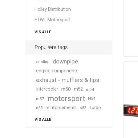
Holley Distribution
FTWL Motorsport
VIS ALLE
Populære tags
downpipe
cooling
engine components
exhaust - mufflers & tips
m50
Intercooler
m52
m54
motorsport
m57
N54
reinforcements
Turbo
n55
s52
VIS ALLE