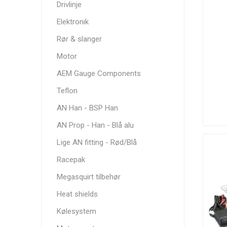
Drivlinje
Elektronik
Rør & slanger
Motor
Tafmet
Torque
Turbosmart
Solution
AEM Gauge Components
Teflon
AN Han - BSP Han
AN Prop - Han - Blå alu
Lige AN fitting - Rød/Blå
ZRP
Racepak
Megasquirt tilbehør
Heat shields
Kølesystem