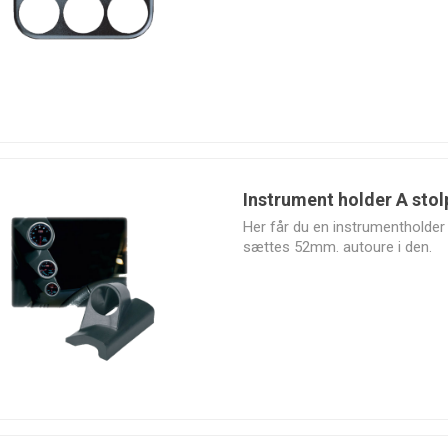
Exhaust
MagnaFlow
Manley
Marco
Mishimoto
Instrument holder A stol
Her får du en instrumentholder 
sættes 52mm. autoure i den.
PMC
Quality
Quality
RaceQuip
Motorsport
Performance
Suspensions
Parts
SPA Turbo
SPAL
Sparco
SPEC