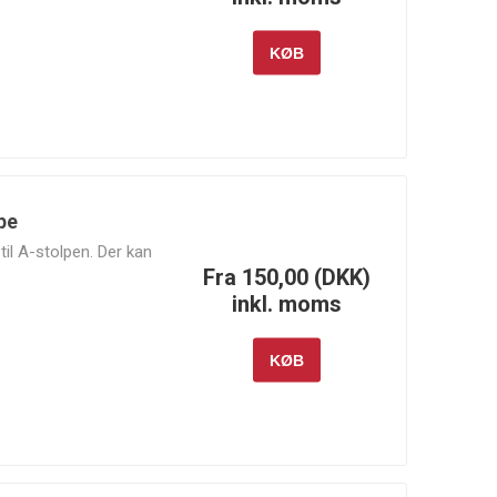
Dynamics
Motorsports
KØB
Moroso
MSD
NGK
pe
til A-stolpen. Der kan
Fra 150,00 (DKK)
RM Motors
Rotrex
RR Customs
inkl. moms
KØB
Sunoco
Supertech
Swagier