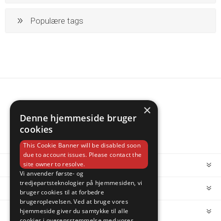
Populære tags
×
Denne hjemmeside bruger
cookies
This Cookie Banner will be disabled soon
due to account issues. Please contact the
site owner to resolve.
INFORMATION
Vi anvender første- og
tredjepartsteknologier på hjemmesiden, vi
MIN KONTO
bruger cookies til at forbedre
brugeroplevelsen. Ved at bruge vores
hjemmeside giver du samtykke til alle
KUNDESERVICE
cookies i overensstemmelse med vores