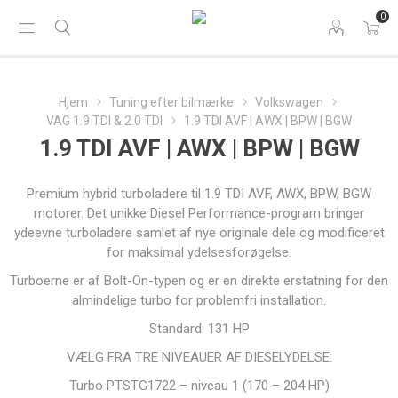
0
Hjem
Tuning efter bilmærke
Volkswagen
VAG 1.9 TDI & 2.0 TDI
1.9 TDI AVF | AWX | BPW | BGW
1.9 TDI AVF | AWX | BPW | BGW
Premium hybrid turboladere til 1.9 TDI AVF, AWX, BPW, BGW
motorer. Det unikke Diesel Performance-program bringer
ydeevne turboladere samlet af nye originale dele og modificeret
for maksimal ydelsesforøgelse.
Turboerne er af Bolt-On-typen og er en direkte erstatning for den
almindelige turbo for problemfri installation.
Standard: 131 HP
VÆLG FRA TRE NIVEAUER AF DIESELYDELSE:
Turbo PTSTG1722 – niveau 1 (170 – 204 HP)