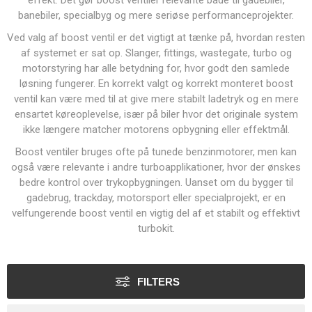
effekt. Det gør boost ventiler relevante både til gadebiler,
banebiler, specialbyg og mere seriøse performanceprojekter.
Ved valg af boost ventil er det vigtigt at tænke på, hvordan resten
af systemet er sat op. Slanger, fittings, wastegate, turbo og
motorstyring har alle betydning for, hvor godt den samlede
løsning fungerer. En korrekt valgt og korrekt monteret boost
ventil kan være med til at give mere stabilt ladetryk og en mere
ensartet køreoplevelse, især på biler hvor det originale system
ikke længere matcher motorens opbygning eller effektmål.
Boost ventiler bruges ofte på tunede benzinmotorer, men kan
også være relevante i andre turboapplikationer, hvor der ønskes
bedre kontrol over trykopbygningen. Uanset om du bygger til
gadebrug, trackday, motorsport eller specialprojekt, er en
velfungerende boost ventil en vigtig del af et stabilt og effektivt
turbokit.
FILTERS