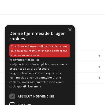
×
Denne hjemmeside bruger
cookies
This Cookie Banner will be disabled soon
due to account issues. Please contact the
site owner to resolve.
INFORMATION
Vi anvender første- og
tredjepartsteknologier på hjemmesiden, vi
MIN KONTO
bruger cookies til at forbedre
brugeroplevelsen. Ved at bruge vores
hjemmeside giver du samtykke til alle
KUNDESERVICE
cookies i overensstemmelse med vores
cookiepolitik.
Læs mere
FOLLOW US
ABSOLUT NØDVENDIGE