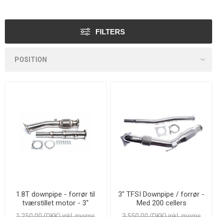
FILTERS
1.8T downpipe - forrør til
3" TFSI Downpipe / forrør -
tværstillet motor - 3"
Med 200 cellers
Racerkatalysator - SS201
1.250,00 (DKK) inkl. moms
3.550,00 (DKK) inkl. moms