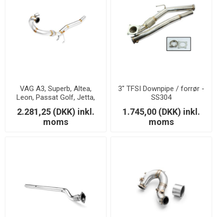
VAG A3, Superb, Altea,
3" TFSI Downpipe / forrør -
Leon, Passat Golf, Jetta,
SS304
Octavia 1.9/2.0 TDi -
2.281,25 (DKK) inkl.
1.745,00 (DKK) inkl.
Downpipe
moms
moms