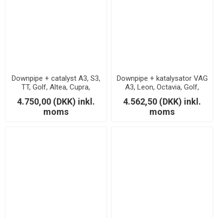
Downpipe + catalyst A3, S3,
Downpipe + katalysator VAG
TT, Golf, Altea, Cupra,
A3, Leon, Octavia, Golf,
Passat, 2.0 TFSI
Cupra, Jetta, Scirocco,
4.750,00 (DKK) inkl.
4.562,50 (DKK) inkl.
Passat 2.0 TSi/TFSi
moms
moms