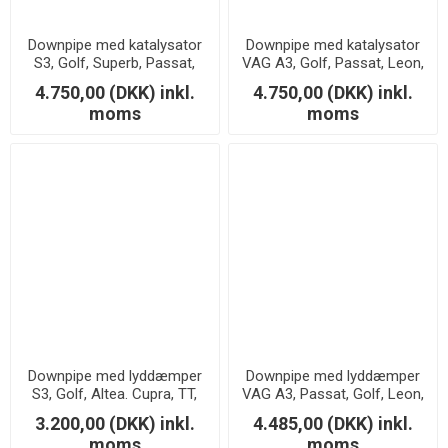
Downpipe med katalysator
Downpipe med katalysator
S3, Golf, Superb, Passat,
VAG A3, Golf, Passat, Leon,
Leon 2.0 TSI/TFSI
Octavia, Superb 1.8/2.0
4.750,00 (DKK) inkl.
4.750,00 (DKK) inkl.
TSI/TFSI
moms
moms
Downpipe med lyddæmper
Downpipe med lyddæmper
S3, Golf, Altea. Cupra, TT,
VAG A3, Passat, Golf, Leon,
Passat, A3 2.0 TSi/TFSi
Superb, Octavia 1.8/2.0
3.200,00 (DKK) inkl.
4.485,00 (DKK) inkl.
TSI/TFSI
moms
moms