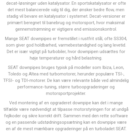
decat-løsninger uden katalysator. En sportskatalysator er ofte
det mest balancerede valg til dig, der ønsker bedre flow, men
stadig vil bevare en katalysator i systemet. Decat-versioner er
primært beregnet til banebrug og motorsport, hvor maksimal
gennemstrømning er vigtigere end emissionskontrol.
Mange SEAT downpipes er fremstillet i rustfrit stål, ofte SS304,
som giver god holdbarhed, varmebestandighed og lang levetid.
Det er især vigtigt på turbobiler, hvor downpipen udsættes for
høje temperaturer og hård belastning.
SEAT downpipes bruges typisk på modeller som Ibiza, Leon,
Toledo og Altea med turbomotorer, herunder populære TSI-,
TFSI- og TDI-motorer. De kan være relevante både ved almindelig
performance-tuning, større turboopgraderinger og
motorsportprojekter.
Ved montering af en opgraderet downpipe kan det i mange
tilfælde være nødvendigt at tilpasse motorstyringen for at undgå
fejlkoder og sikre korrekt drift. Sammen med den rette software
og en passende udstødningsopsætning kan en downpipe være
en af de mest mærkbare opgraderinger på en turboladet SEAT.