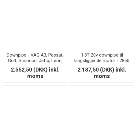
Downpipe - VAG A3, Passat,
1.8T 20v downpipe til
Golf, Scirocco, Jetta, Leon,
langsliggende motor - 2860
Octavia 2.0 TSi/TFSi
/ 2871
2.562,50 (DKK) inkl.
2.187,50 (DKK) inkl.
moms
moms