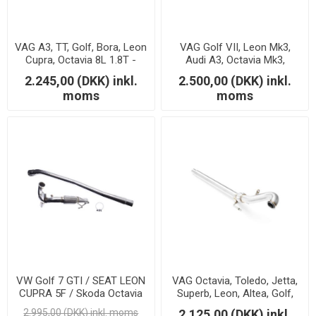
VAG A3, TT, Golf, Bora, Leon
VAG Golf VII, Leon Mk3,
Cupra, Octavia 8L 1.8T -
Audi A3, Octavia Mk3,
Downpipe
Passat B8 1.6/2.0 TDi -
2.245,00 (DKK) inkl.
2.500,00 (DKK) inkl.
Downpipe - 76mm.
moms
moms
VW Golf 7 GTI / SEAT LEON
VAG Octavia, Toledo, Jetta,
CUPRA 5F / Skoda Octavia
Superb, Leon, Altea, Golf,
RS 5E / SKODA SUPERB 4x4
A3, Touran 1.9/2.0 TDi -
2.995,00 (DKK) inkl. moms
2.125,00 (DKK) inkl.