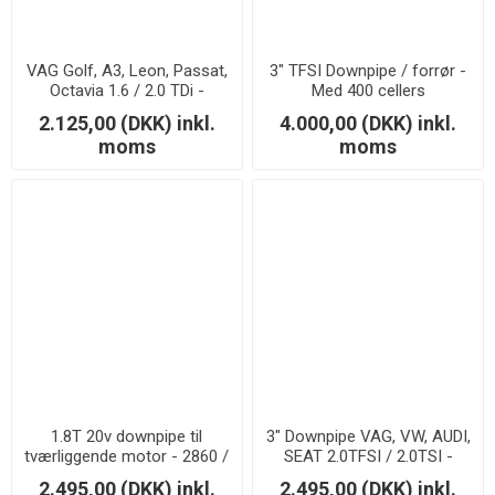
VAG Golf, A3, Leon, Passat,
3" TFSI Downpipe / forrør -
Octavia 1.6 / 2.0 TDi -
Med 400 cellers
Downpipe - 63,5mm.
sportskatalysator - SS304
2.125,00 (DKK) inkl.
4.000,00 (DKK) inkl.
moms
moms
1.8T 20v downpipe til
3" Downpipe VAG, VW, AUDI,
tværliggende motor - 2860 /
SEAT 2.0TFSI / 2.0TSI -
2871
Downpipe
2.495,00 (DKK) inkl.
2.495,00 (DKK) inkl.