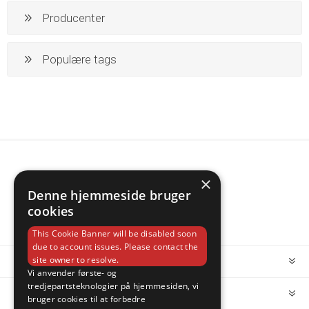
Producenter
Populære tags
×
Denne hjemmeside bruger
cookies
This Cookie Banner will be disabled soon
due to account issues. Please contact the
site owner to resolve.
INFORMATION
Vi anvender første- og
tredjepartsteknologier på hjemmesiden, vi
MIN KONTO
bruger cookies til at forbedre