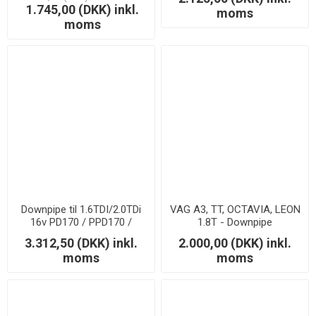
1.8/2.0 TSI - 3" Downpipe
Downpipe
1.745,00 (DKK) inkl.
moms
moms
Downpipe til 1.6TDI/2.0TDi
VAG A3, TT, OCTAVIA, LEON
16v PD170 / PPD170 /
1.8T - Downpipe
CR140 and CR170
3.312,50 (DKK) inkl.
2.000,00 (DKK) inkl.
moms
moms