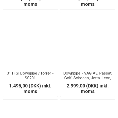
moms
moms
3" TFSI Downpipe / forrør -
Downpipe - VAG A3, Passat,
SS201
Golf, Scirocco, Jetta, Leon,
Octavia 2.0 TSi/TFSi - With
1.495,00 (DKK) inkl.
2.999,00 (DKK) inkl.
silencer
moms
moms