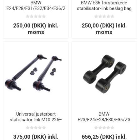
BMW
BMW E36 forstærkede
E24/E28/E31/E32/E34/E36/Z3
stabilisator-link beslag bag
beslag til stabilisatorbøsning
foran
250,00 (DKK) inkl.
250,00 (DKK) inkl.
moms
moms
Universal justerbart
BMW
stabilisator link M10 225–
E23/E24/E28/E30/E36/Z3
265 mm
bagerste stabilisator links
80 mm
375,00 (DKK) inkl.
656,25 (DKK) inkl.