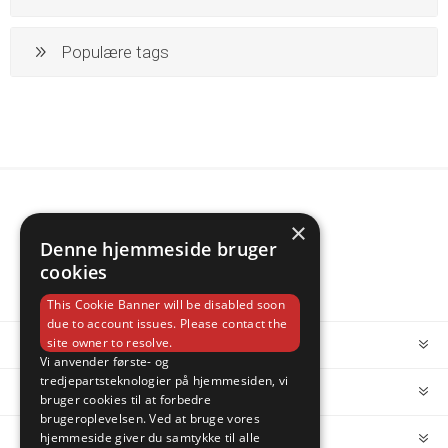
Populære tags
×
Denne hjemmeside bruger
cookies
This Cookie Banner will be disabled soon
due to account issues. Please contact the
site owner to resolve.
INFORMATION
Vi anvender første- og
tredjepartsteknologier på hjemmesiden, vi
MIN KONTO
bruger cookies til at forbedre
brugeroplevelsen. Ved at bruge vores
hjemmeside giver du samtykke til alle
KUNDESERVICE