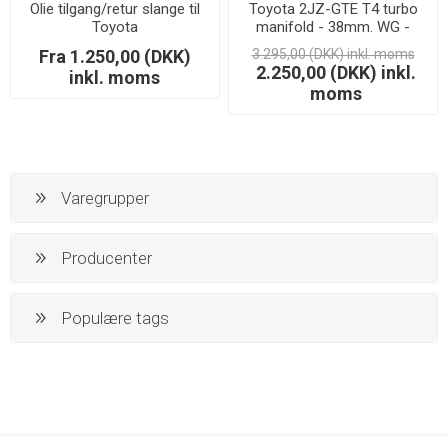
Olie tilgang/retur slange til
Toyota 2JZ-GTE T4 turbo
Toyota
manifold - 38mm. WG -
LAGERSALG
Fra 1.250,00 (DKK)
3.295,00 (DKK) inkl. moms
2.250,00 (DKK) inkl.
inkl. moms
moms
Varegrupper
Producenter
Populære tags