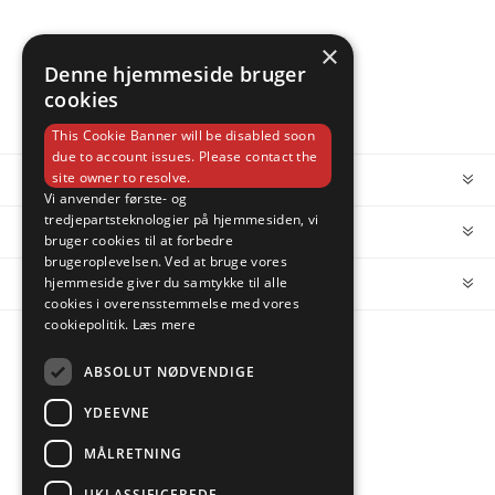
×
Denne hjemmeside bruger
cookies
This Cookie Banner will be disabled soon
due to account issues. Please contact the
site owner to resolve.
INFORMATION
Vi anvender første- og
tredjepartsteknologier på hjemmesiden, vi
MIN KONTO
bruger cookies til at forbedre
brugeroplevelsen. Ved at bruge vores
hjemmeside giver du samtykke til alle
KUNDESERVICE
cookies i overensstemmelse med vores
cookiepolitik.
Læs mere
FOLLOW US
ABSOLUT NØDVENDIGE
YDEEVNE
MÅLRETNING
PAYMENT OPTIONS
UKLASSIFICEREDE