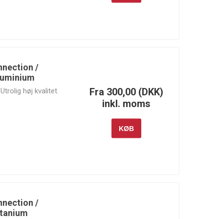
Dynamics
Motorsports
Moroso
MSD
NGK
nnection /
Aluminium
Fra 300,00 (DKK)
Utrolig høj kvalitet.
inkl. moms
KØB
RM Motors
Rotrex
RR Customs
nnection /
Sunoco
Supertech
Swagier
itanium