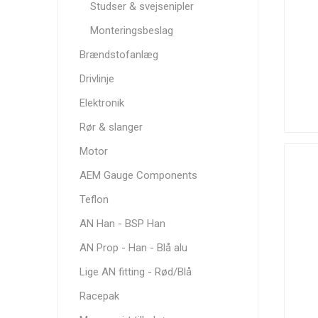
Studser & svejsenipler
Monteringsbeslag
Brændstofanlæg
Drivlinje
Tafmet
Torque
Turbosmart
Solution
Elektronik
Rør & slanger
Motor
AEM Gauge Components
Teflon
ZRP
AN Han - BSP Han
AN Prop - Han - Blå alu
Lige AN fitting - Rød/Blå
Racepak