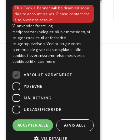
reinforcements
Turbo
n55
s52
This Cookie Banner will be disabled soon
VIS ALLE
due to account issues. Please contact the
site owner to resolve.
Vi anvender første- og
tredjepartsteknologier på hjemmesiden, vi
bruger cookies til at forbedre
brugeroplevelsen. Ved at bruge vores
hjemmeside giver du samtykke til alle
cookies i overensstemmelse med vores
cookiepolitik.
Læs mere
ABSOLUT NØDVENDIGE
YDEEVNE
MÅLRETNING
UKLASSIFICEREDE
ACCEPTER ALLE
AFVIS ALLE
VIS DETALJER