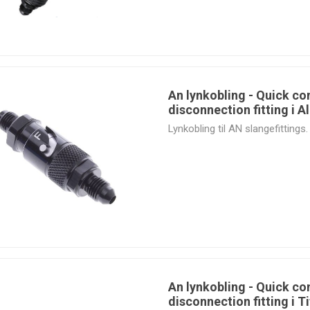
Exhaust
MagnaFlow
Manley
Marco
Mishimoto
An lynkobling - Quick co
disconnection fitting i 
Lynkobling til AN slangefittings. 
PMC
Quality
Quality
RaceQuip
Motorsport
Performance
Suspensions
Parts
An lynkobling - Quick co
SPA Turbo
SPAL
Sparco
SPEC
disconnection fitting i T