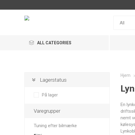
ALL CATEGORIES
Hjem
Lagerstatus
Lyn
ACL
Snow
MaxxECU
Performance
På lager
En lynk
Varegrupper
driftss
nemt ve
kølesys
Tuning efter bilmærke
Racepak
MultiSense
IRP
Lynkobl