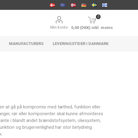
0
Min konto
0,00 (DKK) inkl. moms
MANUFACTURERS
LEVERINGSTIDER I DANMARK
ACCEL
Holley
FTWL
Distribution
Motorsport
uden at gå på kompromis med tæthed, funktion eller
slanger, rør eller komponenter skal kunne afmonteres
evante i blandt andet brændstofsystem, oliesystem,
unktion og brugervenlighed har stor betydning.
Aeromotive
ARP
Athena
k.