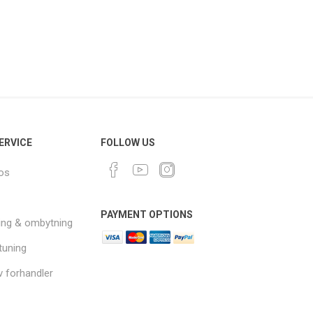
ERVICE
FOLLOW US
os
PAYMENT OPTIONS
ing & ombytning
 tuning
v forhandler