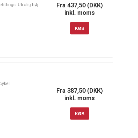
Fra 437,50 (DKK)
fittings. Utrolig høj
inkl. moms
KØB
Wilwood
Wiseco
Xtreme
Clutch &
Xtreme
Outback
cykel.
Fra 387,50 (DKK)
inkl. moms
KØB