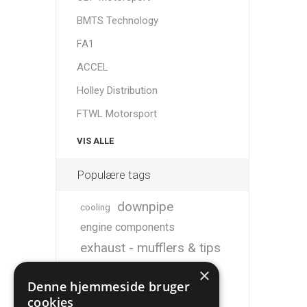
BMTS Technology
FA1
ACCEL
Holley Distribution
FTWL Motorsport
VIS ALLE
Populære tags
downpipe
cooling
engine components
exhaust - mufflers & tips
m50
Intercooler
m52
m54
×
Denne hjemmeside bruger
motorsport
m57
N54
cookies