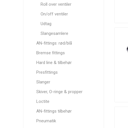
Roll over ventiler
On/off ventiler
Udtag
Slangesamlere
K&N
K1
King Engine
Technologies
Bearings
AN-fittings: rød/blå
Bremse fittings
Hard line & tilbehør
Presfittings
Nuke
OMP
Performance
Slanger
Performance
Clutch
Skiver, O-ringe & propper
Loctite
AN-fittings tilbehør
Pneumatik
Sachs
Siemens
Simons
Performance
Deka