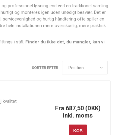
l og professionel løsning end ved en traditionel samling.
d hurtigt og monteres igen uden unødigt besvær. Det er
 servicevenlighed og hurtig håndtering ofte spiller en
gøre hele installationen mere overskuelig, mere praktisk
Canton
Carrillo
Cometic
ttings i stål.
Finder du ikke det, du mangler, kan vi
Racing
Gasket
Products
SORTER EFTER
Fuelab
Garrett
Gates
Motion
j kvalitet
Fra 687,50 (DKK)
inkl. moms
KØB
Injector
Innovate
JE Pistons