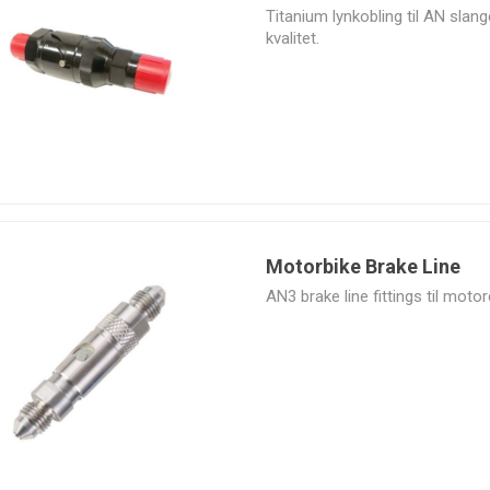
Titanium lynkobling til AN slange
kvalitet.
Valeo
VEMS
Vibrant
Walbro
Performance
Motorbike Brake Line
AN3 brake line fittings til motor