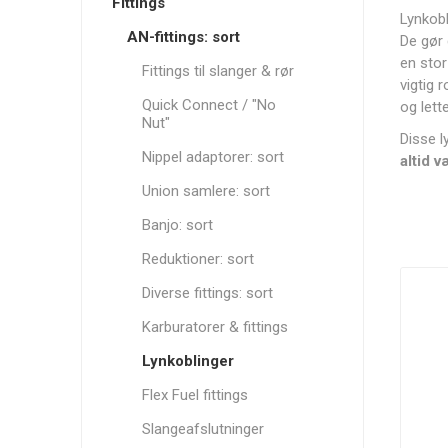
Solutions
Fittings
Lynkobl
AN-fittings: sort
De gør 
en stor
Fittings til slanger & rør
vigtig 
Quick Connect / "No
og lett
Nut"
Autogauge
AutoMeter
RRS
Disse l
Nippel adaptorer: sort
altid 
Union samlere: sort
Banjo: sort
Reduktioner: sort
Darton
Davies, Craig
Dbilas
Diverse fittings: sort
Sleeves
Dynamic
Karburatorer & fittings
Lynkoblinger
Flex Fuel fittings
Slangeafslutninger
GoldLine
Grayston
G-Sport