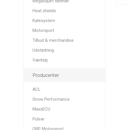
Megasquirt tilbehør
Heat shields
Kølesystem
Motorsport
Tilbud & merchandise
Udstødning
Værktøj
Producenter
ACL
Snow Performance
MaxxECU
Pulsar
OBP Motorsport