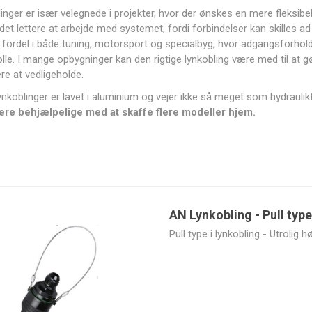
inger er især velegnede i projekter, hvor der ønskes en mere fleksibe
det lettere at arbejde med systemet, fordi forbindelser kan skilles a
 fordel i både tuning, motorsport og specialbyg, hvor adgangsforhold,
rolle. I mange opbygninger kan den rigtige lynkobling være med til at 
ere at vedligeholde.
Bimecc
BoostLine
BorgWarner
Bosch
ynkoblinger er lavet i aluminium og vejer ikke så meget som hydraulikfi
være behjælpelige med at skaffe flere modeller hjem.
DeatschWerks
Design
ECU Master
Extreme
Engineering,
cooling
AN Lynkobling - Pull type
Inc.
Pull type i lynkobling - Utrolig hø
High Quality
HJS
Holley EFI
Holset