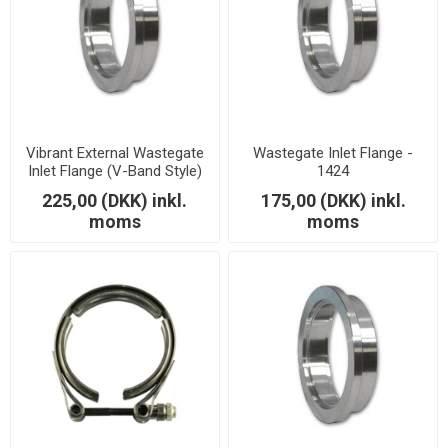
Vibrant External Wastegate
Wastegate Inlet Flange -
Inlet Flange (V-Band Style)
1424
Tial 44mm and MV-R T304
225,00 (DKK) inkl.
175,00 (DKK) inkl.
SS - 1411A
moms
moms