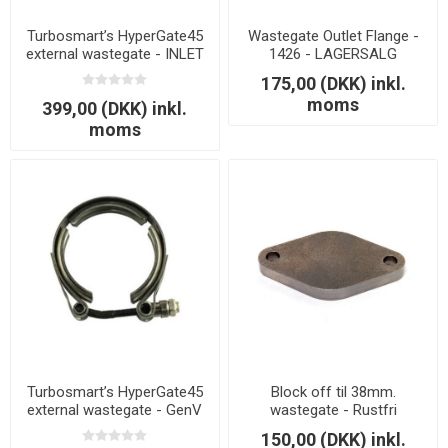
Turbosmart’s HyperGate45
Wastegate Outlet Flange -
external wastegate - INLET
1426 - LAGERSALG
Clamp
175,00 (DKK) inkl.
moms
399,00 (DKK) inkl.
moms
Turbosmart’s HyperGate45
Block off til 38mm.
external wastegate - GenV
wastegate - Rustfri
WG40 Inlet / WG45 Outlet V-
150,00 (DKK) inkl.
Band