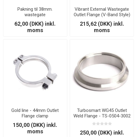
Pakning til 38mm.
Vibrant External Wastegate
wastegate
Outlet Flange (V-Band Style)
Tial 44mm and MV-R T304
62,00 (DKK) inkl.
215,62 (DKK) inkl.
SS - 1410A
moms
moms
Gold line - 44mm Outlet
Turbosmart WG45 Outlet
Flange clamp
Weld Flange - TS-0504-3002
150,00 (DKK) inkl.
moms
250,00 (DKK) inkl.