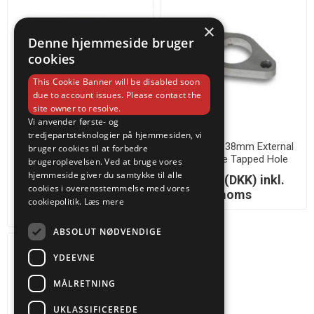
×
Denne hjemmeside bruger
cookies
This Cookie Banner will be disabled soon
due to account issues. Please contact the
site owner to resolve.
Vi anvender første- og
tredjepartsteknologier på hjemmesiden, vi
Turbosmart WG60 Inlet
Vibrant 35-38mm External
bruger cookies til at forbedre
Weld Flange
WG Flange Tapped Hole
brugeroplevelsen. Ved at bruge vores
Tial/Turbonetic/Turbosmart
hjemmeside giver du samtykke til alle
258,75 (DKK) inkl.
modelT304 S3/8in Thick -
cookies i overensstemmelse med vores
moms
370,00 (DKK) inkl.
1437
cookiepolitik.
Læs mere
moms
ABSOLUT NØDVENDIGE
YDEEVNE
MÅLRETNING
UKLASSIFICEREDE