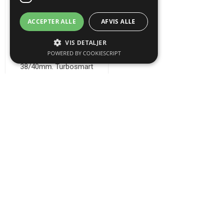
ACCEPTER ALLE
AFVIS ALLE
VIS DETALJER
POWERED BY COOKIESCRIPT
Wastegate tætningsflange -
38/40mm. Turbosmart
162,50 (DKK) inkl.
moms
Varegrupper
Producenter
Populære tags