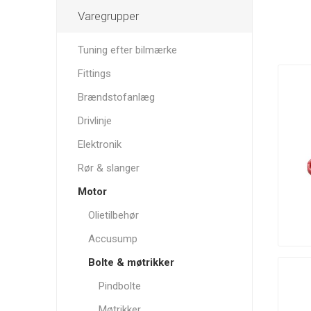
Solutions
Varegrupper
Tuning efter bilmærke
Fittings
Autogauge
AutoMeter
RRS
Brændstofanlæg
Drivlinje
Elektronik
Rør & slanger
Motor
Darton
Davies, Craig
Dbilas
Sleeves
Dynamic
Olietilbehør
Accusump
Bolte & møtrikker
Pindbolte
GoldLine
Grayston
G-Sport
Møtrikker