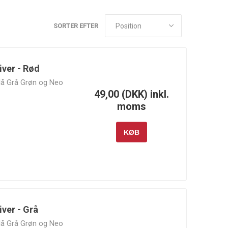
SORTER EFTER
Canton
Carrillo
Cometic
iver - Rød
Racing
Gasket
Products
 Blå Grå Grøn og Neo
49,00 (DKK) inkl.
moms
KØB
Fuelab
Garrett
Gates
Motion
iver - Grå
Injector
Innovate
JE Pistons
 Blå Grå Grøn og Neo