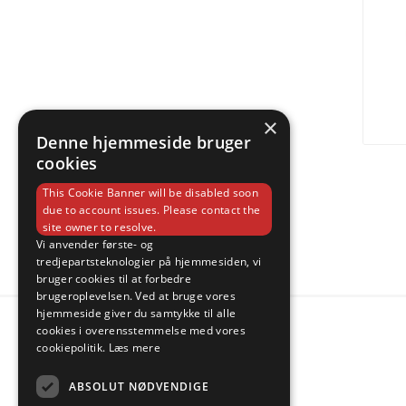
×
Denne hjemmeside bruger
cookies
This Cookie Banner will be disabled soon
due to account issues. Please contact the
site owner to resolve.
Vi anvender første- og
tredjepartsteknologier på hjemmesiden, vi
bruger cookies til at forbedre
brugeroplevelsen. Ved at bruge vores
hjemmeside giver du samtykke til alle
cookies i overensstemmelse med vores
cookiepolitik.
Læs mere
ABSOLUT NØDVENDIGE