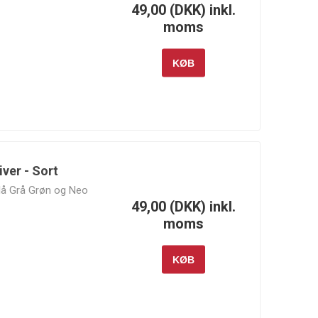
Dynamics
Motorsports
49,00 (DKK) inkl.
moms
KØB
Moroso
MSD
NGK
iver - Sort
 Blå Grå Grøn og Neo
RM Motors
Rotrex
RR Customs
49,00 (DKK) inkl.
moms
KØB
Sunoco
Supertech
Swagier