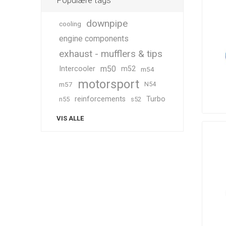
Populære tags
downpipe
cooling
engine components
exhaust - mufflers & tips
m50
Intercooler
m52
m54
motorsport
m57
N54
reinforcements
Turbo
n55
s52
VIS ALLE