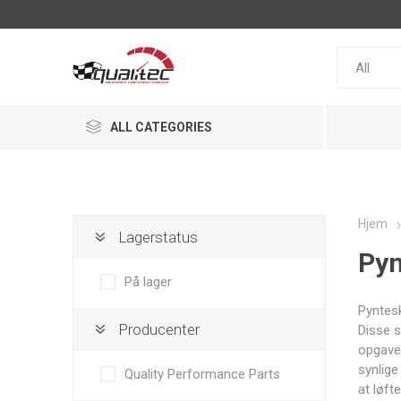
ALL CATEGORIES
Hjem
Lagerstatus
Pyn
ACL
Snow
MaxxECU
Performance
På lager
Pyntesk
Producenter
Disse s
opgave
synlige
Quality Performance Parts
Racepak
MultiSense
IRP
at løft