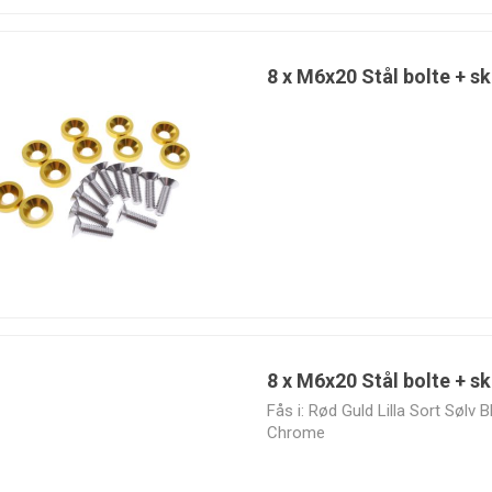
8 x M6x20 Stål bolte + sk
Valeo
VEMS
Vibrant
Walbro
Performance
8 x M6x20 Stål bolte + s
Fås i: Rød Guld Lilla Sort Sølv
Chrome