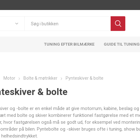
TUNING EFTER BILMÆRKE
GUIDE TIL TUNING
Motor
Bolte & møtrikker
Pynteskiver & bolte
teskiver & bolte
Pulsar
OBP
BMTS
FA1
Motorsport
Technology
iver og -bolte er en enkel måde at give motorrum, kabine, beslag og
æt med bolte og skiver kombinerer funktionel fastgørelse med et mere
r, hvor fastgørelsen også må se godt ud, for eksempel ved monterin
 områder på bilen. Pyntebolte og -skiver bruges ofte i tuning, show bu
ATL
ACT
Adlerspeed
AEM
e helhedsindtrykket.