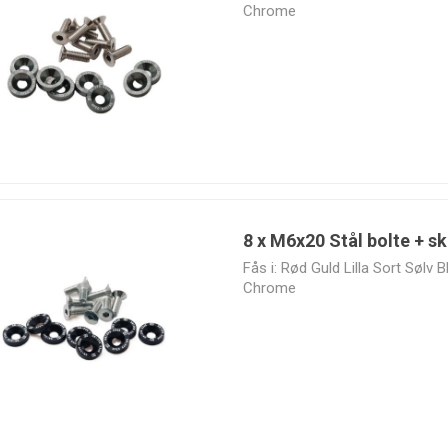
Exhaust
Chrome
MagnaFlow
Manley
Marco
Mishimoto
8 x M6x20 Stål bolte + sk
Fås i: Rød Guld Lilla Sort Sølv
PMC
Quality
Quality
RaceQuip
Motorsport
Performance
Suspensions
Chrome
Parts
SPA Turbo
SPAL
Sparco
SPEC