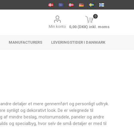
0
Min konto
0,00 (DKK) inkl. moms
MANUFACTURERS
LEVERINGSTIDER I DANMARK
ACCEL
Holley
FTWL
Distribution
Motorsport
 andre detaljer et mere gennemført og personligt udtryk.
 synligt og dekorativt look. De er velegnede til
g af mindre beslag, motorrumsdele, paneler og andre
ilds og specialbyg, hvor selv de små detaljer er med til
Aeromotive
ARP
Athena