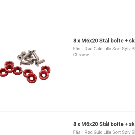
Bimecc
BoostLine
BorgWarner
Bosch
8 x M6x20 Stål bolte + sk
Fås i: Rød Guld Lilla Sort Sølv
Chrome
DeatschWerks
Design
ECU Master
Extreme
Engineering,
cooling
Inc.
8 x M6x20 Stål bolte + sk
High Quality
HJS
Holley EFI
Holset
Fås i: Rød Guld Lilla Sort Sølv