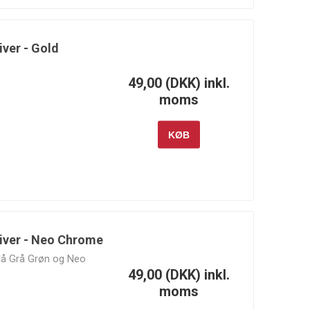
iver - Gold
49,00 (DKK) inkl.
Wilwood
Wiseco
Xtreme
Clutch &
moms
Xtreme
Outback
KØB
kiver - Neo Chrome
 Blå Grå Grøn og Neo
49,00 (DKK) inkl.
moms