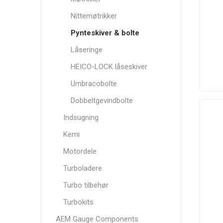
Nittemøtrikker
Pynteskiver & bolte
Låseringe
K&N
K1
King Engine
HEICO-LOCK låseskiver
Technologies
Bearings
Umbracobolte
Dobbeltgevindbolte
Indsugning
Nuke
OMP
Performance
Kemi
Performance
Clutch
Motordele
Turboladere
Turbo tilbehør
Turbokits
Sachs
Siemens
Simons
AEM Gauge Components
Performance
Deka