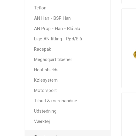
Teflon
AN Han - BSP Han
AN Prop - Han - Blå alu
Tafmet
Torque
Turbosmart
Lige AN fitting - Rød/Blå
Solution
Racepak
Megasquirt tilbehør
Heat shields
Kølesystem
ZRP
Motorsport
Tilbud & merchandise
Udstødning
Værktøj