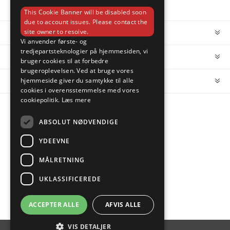
This Cookie Banner will be disabled soon
due to account issues. Please contact the
site owner to resolve.
INFORMATION
Vi anvender første- og
tredjepartsteknologier på hjemmesiden, vi
MIN KONTO
bruger cookies til at forbedre
brugeroplevelsen. Ved at bruge vores
hjemmeside giver du samtykke til alle
KUNDESERVICE
cookies i overensstemmelse med vores
cookiepolitik.
Læs mere
FOLLOW US
ABSOLUT NØDVENDIGE
YDEEVNE
MÅLRETNING
PAYMENT OPTIONS
UKLASSIFICEREDE
ACCEPTER ALLE
AFVIS ALLE
VIS DETALJER