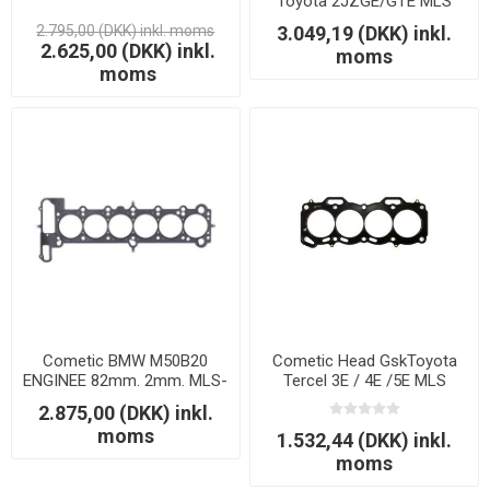
Toyota 2JZGE/GTE MLS
87.00mm 1.96mm
2.795,00 (DKK) inkl. moms
3.049,19 (DKK) inkl.
2.625,00 (DKK) inkl.
moms
moms
Cometic BMW M50B20
Cometic Head GskToyota
ENGINEE 82mm. 2mm. MLS-
Tercel 3E / 4E /5E MLS
5 320i.520i '89-98
74.5mm 1.30mm
2.875,00 (DKK) inkl.
moms
1.532,44 (DKK) inkl.
moms