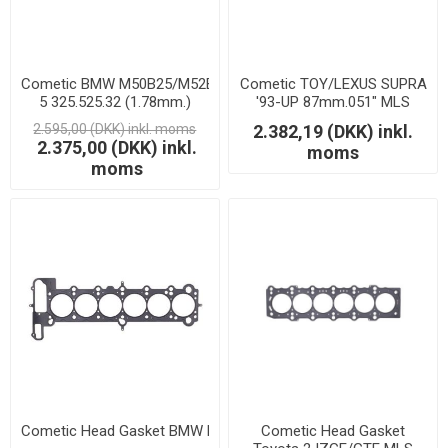
Cometic BMW M50B25/M52B28 ENGINEE 85mm.070" MLS-
Cometic TOY/LEXUS SUPRA
5 325.525.32 (1.78mm.)
'93-UP 87mm.051" MLS
2JZ-GTE - 1,3mm.
2.595,00 (DKK) inkl. moms
2.382,19 (DKK) inkl.
2.375,00 (DKK) inkl.
moms
moms
Cometic Head Gasket BMW M50B25/M52B28 MLS 85.00mm 3.
Cometic Head Gasket