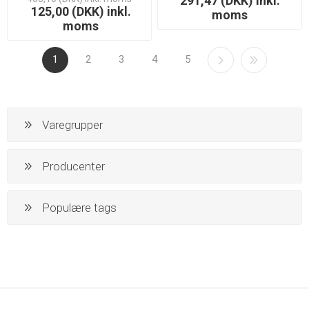
291,47 (DKK) inkl.
125,00 (DKK) inkl.
moms
moms
1
2
3
4
5
Varegrupper
Producenter
Populære tags