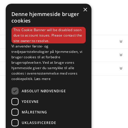
×
Denne hjemmeside bruger
cookies
This Cookie Banner will be disabled soon
due to account issues. Please contact the
site owner to resolve.
INFORMATION
Vi anvender første- og
tredjepartsteknologier på hjemmesiden, vi
MIN KONTO
bruger cookies til at forbedre
brugeroplevelsen. Ved at bruge vores
hjemmeside giver du samtykke til alle
KUNDESERVICE
cookies i overensstemmelse med vores
cookiepolitik.
Læs mere
FOLLOW US
ABSOLUT NØDVENDIGE
YDEEVNE
MÅLRETNING
PAYMENT OPTIONS
UKLASSIFICEREDE