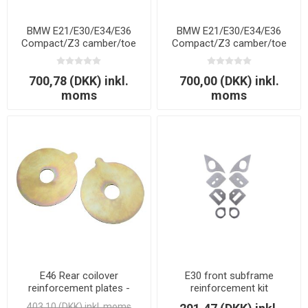
BMW E21/E30/E34/E36
BMW E21/E30/E34/E36
Compact/Z3 camber/toe
Compact/Z3 camber/toe
justeringskit til bagbro S235
justeringskit til bagbro S355
700,78 (DKK) inkl.
700,00 (DKK) inkl.
moms
moms
E46 Rear coilover
E30 front subframe
reinforcement plates -
reinforcement kit
LAGERSALG
403,10 (DKK) inkl. moms