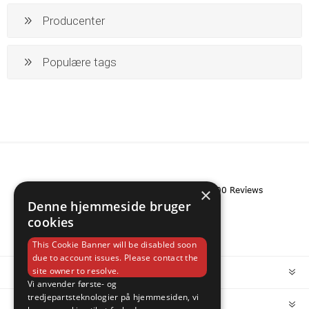
Producenter
Populære tags
×
Denne hjemmeside bruger
cookies
This Cookie Banner will be disabled soon
due to account issues. Please contact the
site owner to resolve.
INFORMATION
Vi anvender første- og
tredjepartsteknologier på hjemmesiden, vi
MIN KONTO