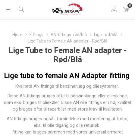
0
Hjem
Fittings
AN-fittings: rød/blå
Lige: rød/blå
Lige Tube to Female AN adapter - Rød/Blå
Lige Tube to Female AN adapter -
Rød/Blå
Lige tube to female AN Adapter fitting
Kvalitets AN fittings til benzinanlæg og oliesystemer.
Disse AN fittings bruges ofte til benzinslange eller olieslange,
som eks. bruges til oliekøler. Disse AN olie fittings er i høj kvalitet
og bruges ofte til racerbiler med store krav til kvaliteten.
AN fittings bruges også i forbindelse med montering af
turbo
,
eks. til
olie tilgang
og
olie returløb
.
fitting kan bruges sammen med vores universal armeret