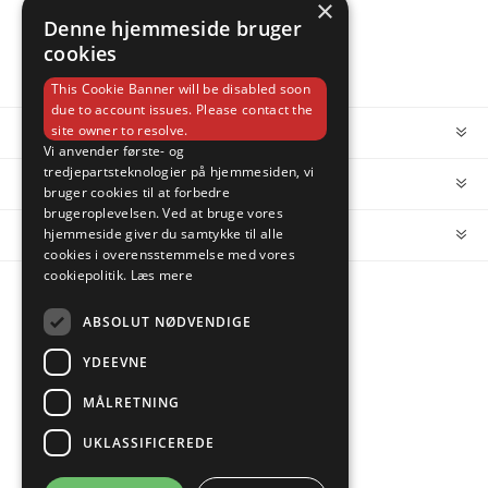
×
Denne hjemmeside bruger
cookies
This Cookie Banner will be disabled soon
due to account issues. Please contact the
site owner to resolve.
INFORMATION
Vi anvender første- og
tredjepartsteknologier på hjemmesiden, vi
MIN KONTO
bruger cookies til at forbedre
brugeroplevelsen. Ved at bruge vores
hjemmeside giver du samtykke til alle
KUNDESERVICE
cookies i overensstemmelse med vores
cookiepolitik.
Læs mere
FOLLOW US
ABSOLUT NØDVENDIGE
YDEEVNE
MÅLRETNING
PAYMENT OPTIONS
UKLASSIFICEREDE