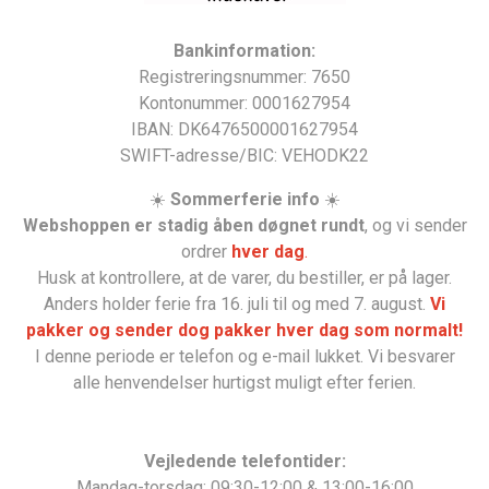
B
ankinformation:
Registreringsnummer: 7650
Kontonummer: 0001627954
IBAN: DK6476500001627954
SWIFT-adresse/BIC: VEHODK22
☀️
Sommerferie info
☀️
Webshoppen er stadig åben døgnet rundt
, og vi sender
ordrer
hver dag
.
Husk at kontrollere, at de varer, du bestiller, er på lager.
Anders holder ferie fra 16. juli til og med 7. august.
Vi
pakker og sender dog pakker hver dag som normalt!
I denne periode er telefon og e-mail lukket. Vi besvarer
alle henvendelser hurtigst muligt efter ferien.
Vejledende telefontider:
Mandag-torsdag: 09:30-12:00 & 13:00-16:00