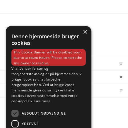
×
Denne hjemmeside bruger
cookies
This Cookie Banner will be disabled soon
due to account issues. Please contact the
site owner to resolve.
INFORMATION
Vi anvender første- og
tredjepartsteknologier på hjemmesiden, vi
MIN KONTO
bruger cookies til at forbedre
brugeroplevelsen. Ved at bruge vores
hjemmeside giver du samtykke til alle
KUNDESERVICE
cookies i overensstemmelse med vores
cookiepolitik.
Læs mere
FOLLOW US
ABSOLUT NØDVENDIGE
YDEEVNE