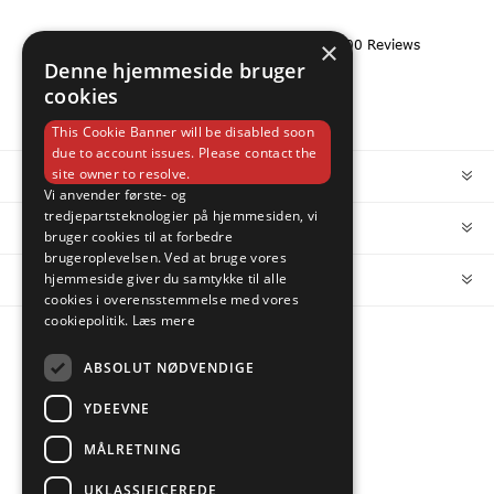
×
Denne hjemmeside bruger
cookies
This Cookie Banner will be disabled soon
due to account issues. Please contact the
site owner to resolve.
INFORMATION
Vi anvender første- og
tredjepartsteknologier på hjemmesiden, vi
MIN KONTO
bruger cookies til at forbedre
brugeroplevelsen. Ved at bruge vores
hjemmeside giver du samtykke til alle
KUNDESERVICE
cookies i overensstemmelse med vores
cookiepolitik.
Læs mere
FOLLOW US
ABSOLUT NØDVENDIGE
YDEEVNE
MÅLRETNING
PAYMENT OPTIONS
UKLASSIFICEREDE