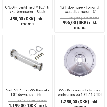
ON/OFF ventil med M10x1 til
1.8T downpipe - forrør til
eks. bremserør - Black
tværstillet motor - 3"
450,00 (DKK) inkl.
1.250,00 (DKK) inkl. moms
995,00 (DKK) inkl.
moms
moms
Audi A4, A6 og VW Passat -
WV G60 svinghjul - Bruges
1.8T downpipe - 76m.
ombygning på 1.8T / 1.9 TDI
motor - 10 kg
1.356,00 (DKK) inkl. moms
1.250,00 (DKK) inkl.
1.199,00 (DKK) inkl.
moms