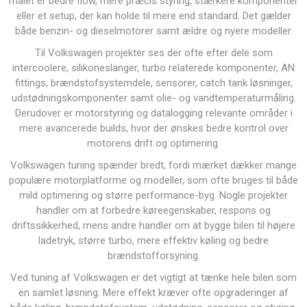
målet er bedre flow, mere præcis styring, stærkere komponenter
eller et setup, der kan holde til mere end standard. Det gælder
både benzin- og dieselmotorer samt ældre og nyere modeller.
Til Volkswagen projekter ses der ofte efter dele som
intercoolere, silikoneslanger, turbo relaterede komponenter, AN
fittings, brændstofsystemdele, sensorer, catch tank løsninger,
udstødningskomponenter samt olie- og vandtemperaturmåling.
Derudover er motorstyring og datalogging relevante områder i
mere avancerede builds, hvor der ønskes bedre kontrol over
motorens drift og optimering.
Volkswagen tuning spænder bredt, fordi mærket dækker mange
populære motorplatforme og modeller, som ofte bruges til både
mild optimering og større performance-byg. Nogle projekter
handler om at forbedre køreegenskaber, respons og
driftssikkerhed, mens andre handler om at bygge bilen til højere
ladetryk, større turbo, mere effektiv køling og bedre
brændstofforsyning.
Ved tuning af Volkswagen er det vigtigt at tænke hele bilen som
en samlet løsning. Mere effekt kræver ofte opgraderinger af