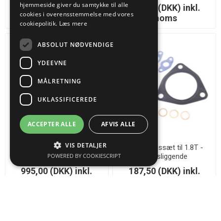
hjemmeside giver du samtykke til alle
50,00 (DKK) inkl.
675,00 (DKK) inkl.
cookies i overensstemmelse med vores
moms
moms
cookiepolitik.
Læs mere
ABSOLUT NØDVENDIGE
YDEEVNE
MÅLRETNING
UKLASSIFICEREDE
ACCEPTER ALLE
AFVIS ALLE
VIS DETALJER
240MM Sintered clutch disc
Monteringssæt til 1.8T -
POWERED BY COOKIESCRIPT
21,8x24,2-23N - VAG
Langsliggende
995,00 (DKK) inkl.
187,50 (DKK) inkl.
moms
moms