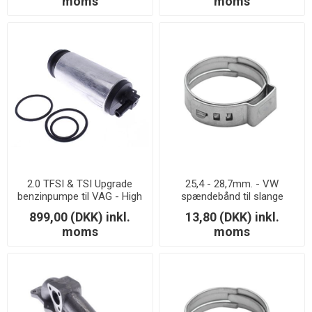
moms
moms
2.0 TFSI & TSI Upgrade
25,4 - 28,7mm. - VW
benzinpumpe til VAG - High
spændebånd til slange
flow
899,00 (DKK) inkl.
13,80 (DKK) inkl.
moms
moms