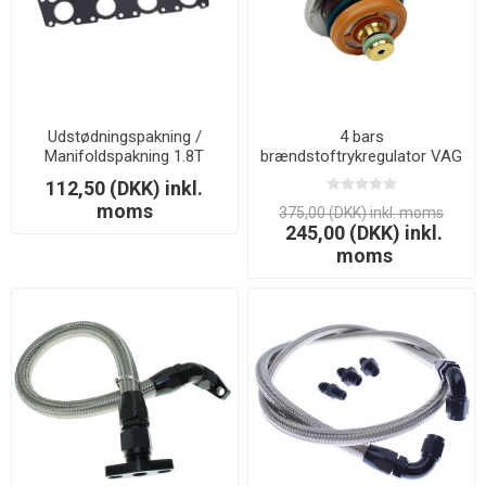
Udstødningspakning /
4 bars
Manifoldspakning 1.8T
brændstoftrykregulator VAG
112,50 (DKK) inkl.
moms
375,00 (DKK) inkl. moms
245,00 (DKK) inkl.
moms