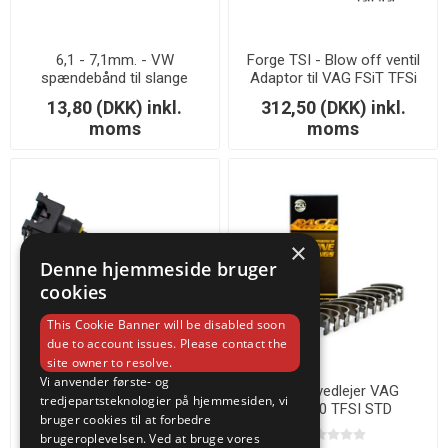
6,1 - 7,1mm. - VW
Forge TSI - Blow off ventil
spændebånd til slange
Adaptor til VAG FSiT TFSi
13,80 (DKK) inkl.
312,50 (DKK) inkl.
moms
moms
×
Denne hjemmeside bruger
cookies
This Cookie Banner will be disabled soon
due to account issues. Please contact the
site owner to resolve.
Vi anvender første- og
Denso til EV1 PNP injector
ACL hovedlejer VAG
tredjepartsteknologier på hjemmesiden, vi
adapter
1.8T/2.0 TFSI STD
bruger cookies til at forbedre
brugeroplevelsen. Ved at bruge vores