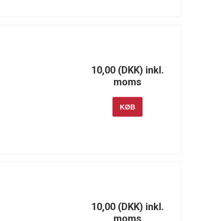
Wilwood
Wiseco
Xtreme
Clutch &
10,00 (DKK) inkl.
Xtreme
moms
Outback
KØB
10,00 (DKK) inkl.
moms