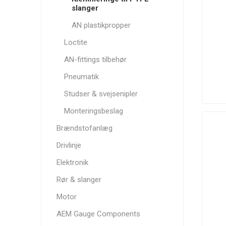
slanger
AN plastikpropper
Loctite
AN-fittings tilbehør
K&N
K1
King Engine
Technologies
Bearings
Pneumatik
Studser & svejsenipler
Monteringsbeslag
Brændstofanlæg
Nuke
OMP
Performance
Performance
Clutch
Drivlinje
Elektronik
Rør & slanger
Motor
AEM Gauge Components
Sachs
Siemens
Simons
Performance
Deka