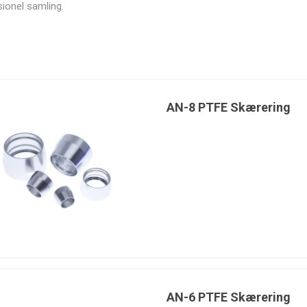
ionel samling.
Bimecc
BoostLine
BorgWarner
Bosch
AN-8 PTFE Skærering
DeatschWerks
Design
ECU Master
Extreme
Engineering,
cooling
Inc.
AN-6 PTFE Skærering
High Quality
HJS
Holley EFI
Holset