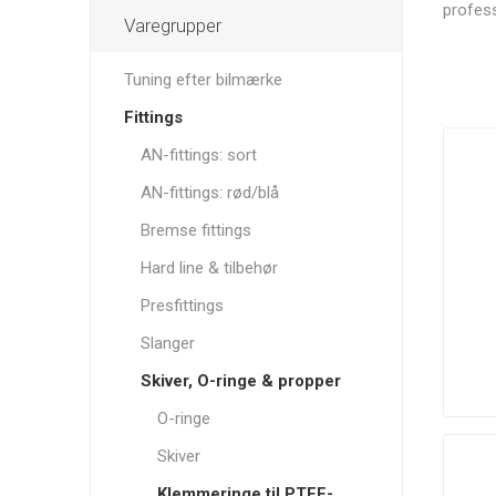
Solutions
profess
Varegrupper
Tuning efter bilmærke
Fittings
Autogauge
AutoMeter
RRS
AN-fittings: sort
AN-fittings: rød/blå
Bremse fittings
Hard line & tilbehør
Presfittings
Darton
Davies, Craig
Dbilas
Sleeves
Dynamic
Slanger
Skiver, O-ringe & propper
O-ringe
Skiver
GoldLine
Grayston
G-Sport
Klemmeringe til PTFE-