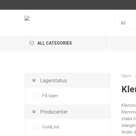
ALL CATEGORIES
Hjem
Lagerstatus
Kle
ACL
Snow
MaxxECU
Performance
På lager
Klemmer
Producenter
Klemmer
stabil 
slanger
GoldLine
Racepak
MultiSense
IRP
finder 