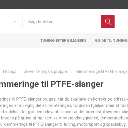
TUNING EFTER BILMÆRKE
GUIDE TIL TUNING
Fittings
Skiver, O-ringe & propper
Klemmeringe til PTFE-slange
mmeringe til PTFE-slanger
Pulsar
OBP
BMTS
FA1
Motorsport
Technology
inge til PTFE-slanger bruges, når du skal lave en korrekt og driftss
ingen er en vigtig del af monteringen, fordi den hjælper med at fasth
forbindelse. Det gør den relevant i blandt andet brændstofsystem, o
 bruges på grund af høj kemisk modstandsdygtighed, temperaturbesta
ATL
ACT
Adlerspeed
AEM
du klemmeringe til PTFE-slanger til tuning, motorsport og specialbyg, 