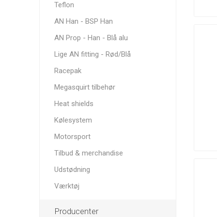
Teflon
AN Han - BSP Han
AN Prop - Han - Blå alu
Lige AN fitting - Rød/Blå
Tafmet
Torque
Turbosmart
Solution
Racepak
Megasquirt tilbehør
Heat shields
Kølesystem
Motorsport
ZRP
Tilbud & merchandise
Udstødning
Værktøj
Producenter