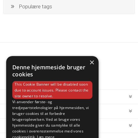
Populære tags
×
Denne hjemmeside bruger
cookies
This Cookie Banner will be disabled soon
due to account issues. Please contact the
site owner to resolve.
INFORMATION
Vi anvender første- og
tredjepartsteknologier på hjemmesiden, vi
MIN KONTO
bruger cookies til at forbedre
brugeroplevelsen. Ved at bruge vores
hjemmeside giver du samtykke til alle
KUNDESERVICE
cookies i overensstemmelse med vores
cookiepolitik.
Læs mere