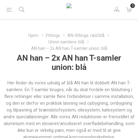
0
Hjem
Fittings
AN-fittings: rød/blå
Union samlere: blå
AN han – 2x AN han T-samler union: blå
AN han – 2x AN han T-samler
union: blå
Her finder du vores udvalg af blå AN han til dobbelt AN han T-
samlere. En T-samler bruges, når du skal fordele en tilslutning i
flere retninger eller samle flere forbindelser i samme installation,
og den er derfor en praktisk løsning ved opbygning, ombygning
og tilpasning af brændstofsystem, oliesystem, kølesystem og
andre specialløsninger. Alle vores AN reduktioner er fremstillet af
aluminium med en eloxeret/anodiseret overfladebehandling, som
ikke kun er virkelig pæn, men også er med til at give
aluminiummet optimal korrosionsbeskyttelse.