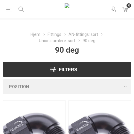
0
Hjem
Fittings
AN-fittings: sort
Union samlere: sort
90 deg
90 deg
FILTERS