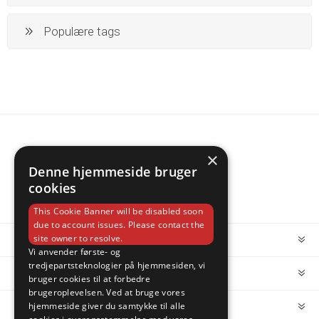
Populære tags
×
Denne hjemmeside bruger
cookies
This Cookie Banner will be disabled soon
due to account issues. Please contact the
site owner to resolve.
INFORMATION
Vi anvender første- og
tredjepartsteknologier på hjemmesiden, vi
MIN KONTO
bruger cookies til at forbedre
brugeroplevelsen. Ved at bruge vores
hjemmeside giver du samtykke til alle
KUNDESERVICE