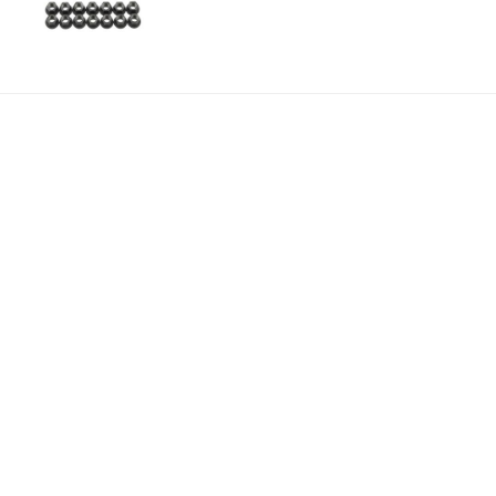
Valeo
VEMS
Vibrant
Walbro
Performance