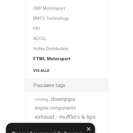
OBP Motorsport
BMTS Technology
FA1
ACCEL
Holley Distribution
FTWL Motorsport
VIS ALLE
Populære tags
downpipe
cooling
engine components
exhaust - mufflers & tips
m50
Intercooler
m52
m54
×