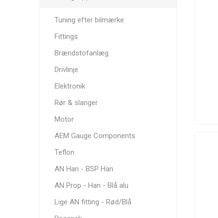
Tuning efter bilmærke
Fittings
Brændstofanlæg
K&N
K1
King Engine
Drivlinje
Technologies
Bearings
Elektronik
Rør & slanger
Motor
Nuke
OMP
Performance
AEM Gauge Components
Performance
Clutch
Teflon
AN Han - BSP Han
AN Prop - Han - Blå alu
Lige AN fitting - Rød/Blå
Sachs
Siemens
Simons
Performance
Deka