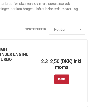
 har brug for stærkere og mere specialiserede
inger, der kan bruges i hårdt belastede motor- og
SORTER EFTER
Canton
Carrillo
Cometic
Racing
Gasket
Products
IGH
INDER ENGINE
TURBO
2.312,50 (DKK) inkl.
moms
Fuelab
Garrett
Gates
Motion
KØB
Injector
Innovate
JE Pistons