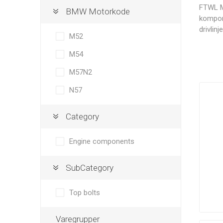
Solutions
FTWL Mo
BMW Motorkode
kompone
drivlin
M52
M54
Autogauge
AutoMeter
RRS
M57N2
N57
Category
Darton
Davies, Craig
Dbilas
Engine components
Sleeves
Dynamic
SubCategory
Top bolts
GoldLine
Grayston
G-Sport
Varegrupper