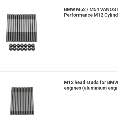
Exhaust
BMW M52 / M54 VANOS 
Performance M12 Cylind
MagnaFlow
Manley
Marco
Mishimoto
PMC
Quality
Quality
RaceQuip
Motorsport
Performance
Suspensions
Parts
M12 head studs for BM
engines (aluminium engi
SPA Turbo
SPAL
Sparco
SPEC