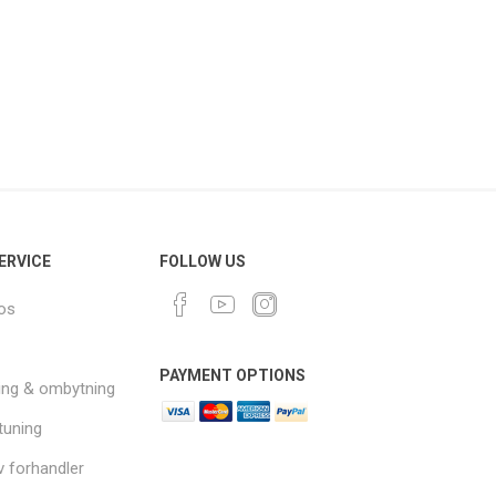
ERVICE
FOLLOW US
os
PAYMENT OPTIONS
ing & ombytning
 tuning
v forhandler