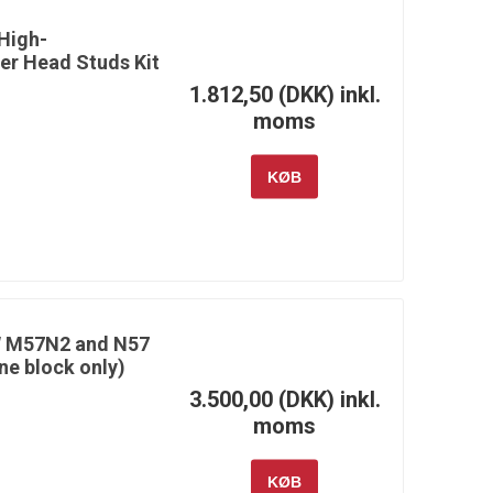
Dynamics
Motorsports
High-
er Head Studs Kit
1.812,50 (DKK) inkl.
moms
Moroso
MSD
NGK
KØB
RM Motors
Rotrex
RR Customs
W M57N2 and N57
ne block only)
3.500,00 (DKK) inkl.
moms
Sunoco
Supertech
Swagier
KØB