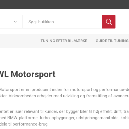
TUNING EFTER BILMÆRKE
GUIDE TIL TUNING
WL Motorsport
Pulsar
OBP
BMTS
FA1
otorsport er en producent inden for motorsport og performance-del
Motorsport
Technology
ekter. Virksomheden arbejder med udvikling og fremstilling af avancer
ntet er især relevant til kunder, der bygger biler til høj effekt, drift,
ed BMW-platforme, turbo-opbygninger, udstødningsmanifolde, kobling
dele til performance-brug.
ATL
ACT
Adlerspeed
AEM