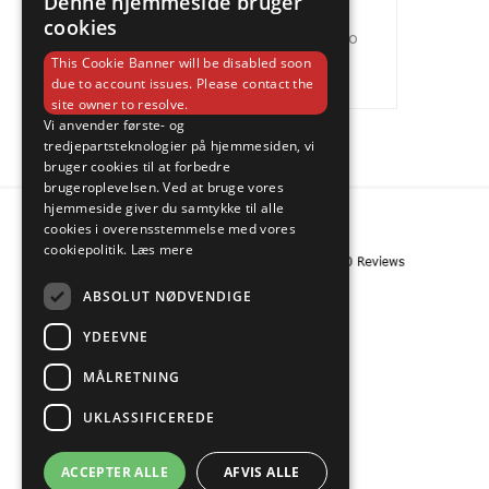
Denne hjemmeside bruger
motorsport
m57
N54
cookies
reinforcements
Turbo
n55
s52
This Cookie Banner will be disabled soon
VIS ALLE
due to account issues. Please contact the
site owner to resolve.
Vi anvender første- og
tredjepartsteknologier på hjemmesiden, vi
bruger cookies til at forbedre
brugeroplevelsen. Ved at bruge vores
hjemmeside giver du samtykke til alle
cookies i overensstemmelse med vores
cookiepolitik.
Læs mere
ABSOLUT NØDVENDIGE
YDEEVNE
MÅLRETNING
UKLASSIFICEREDE
ACCEPTER ALLE
AFVIS ALLE