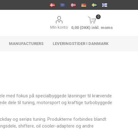
0
Min konto
0,00 (DKK) inkl. moms
MANUFACTURERS
LEVERINGSTIDER I DANMARK
ACCEL
Holley
FTWL
e med fokus på specialbyggede løsninger til krævende
Distribution
Motorsport
ede dele til tuning, motorsport og kraftige turbobyggede
 trackday og seriøs tuning. Produkterne forbindes blandt
sdele, shiftere, oil cooler-adaptere og andre
Aeromotive
ARP
Athena