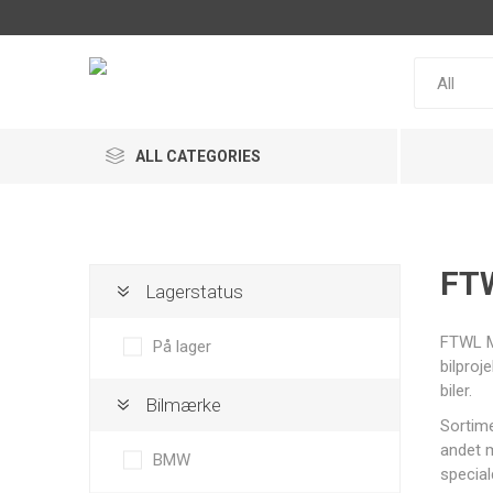
ALL CATEGORIES
FT
Lagerstatus
ACL
Snow
MaxxECU
FTWL M
Performance
På lager
bilproj
biler.
Bilmærke
Sortime
andet m
BMW
special
Racepak
MultiSense
IRP