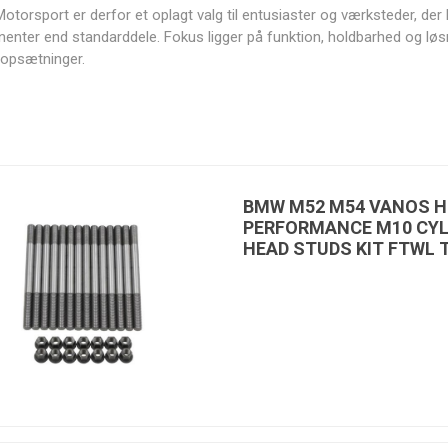
torsport er derfor et oplagt valg til entusiaster og værksteder, der
nter end standarddele. Fokus ligger på funktion, holdbarhed og løsn
jeopsætninger.
Bimecc
BoostLine
BorgWarner
Bosch
BMW M52 M54 VANOS H
PERFORMANCE M10 CYL
HEAD STUDS KIT FTWL 
DeatschWerks
Design
ECU Master
Extreme
Engineering,
cooling
Inc.
High Quality
HJS
Holley EFI
Holset