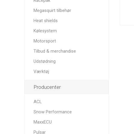
Racepak
Megasquirt tilbehør
Heat shields
Kølesystem
Tafmet
Torque
Turbosmart
Solution
Motorsport
Tilbud & merchandise
Udstødning
Værktøj
Producenter
ZRP
ACL
Snow Performance
MaxxECU
Pulsar