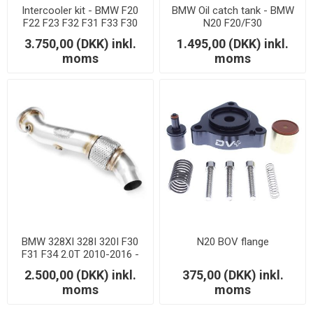
Intercooler kit - BMW F20
BMW Oil catch tank - BMW
F22 F23 F32 F31 F33 F30
N20 F20/F30
135i/220i/320i/328i/420i/428i
3.750,00 (DKK) inkl.
1.495,00 (DKK) inkl.
moms
moms
BMW 328XI 328I 320I F30
N20 BOV flange
F31 F34 2.0T 2010-2016 -
Downpipe
2.500,00 (DKK) inkl.
375,00 (DKK) inkl.
moms
moms