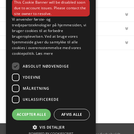
This Cookie Banner will be disabled soon
due to account issues. Please contact the
site owner to resolve.
INFORMATION
Vi anvender første- og
tredjepartsteknologier på hjemmesiden, vi
MIN KONTO
bruger cookies til at forbedre
brugeroplevelsen. Ved at bruge vores
hjemmeside giver du samtykke til alle
KUNDESERVICE
cookies i overensstemmelse med vores
cookiepolitik.
Læs mere
FOLLOW US
ABSOLUT NØDVENDIGE
YDEEVNE
MÅLRETNING
PAYMENT OPTIONS
UKLASSIFICEREDE
ACCEPTER ALLE
AFVIS ALLE
VIS DETALJER
POWERED BY COOKIESCRIPT