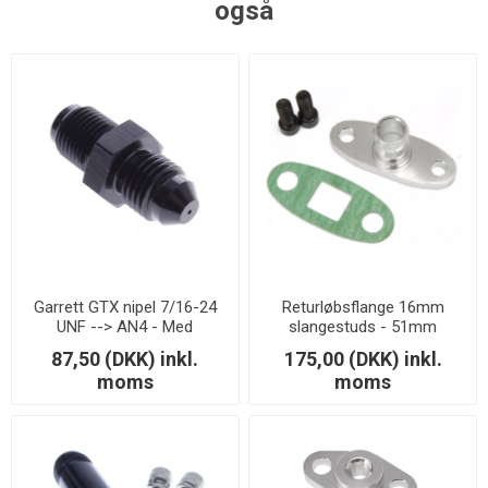
også
Garrett GTX nipel 7/16-24
Returløbsflange 16mm
UNF --> AN4 - Med
slangestuds - 51mm
restriktor 0,9mm.
87,50 (DKK) inkl.
175,00 (DKK) inkl.
moms
moms