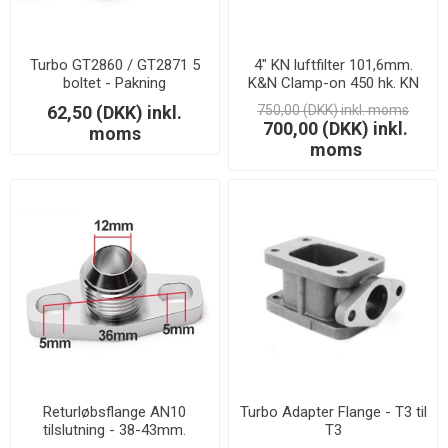
Turbo GT2860 / GT2871 5
4" KN luftfilter 101,6mm.
boltet - Pakning
K&N Clamp-on 450 hk. KN
filter - RF-1015
62,50 (DKK) inkl.
750,00 (DKK) inkl. moms
700,00 (DKK) inkl.
moms
moms
Returløbsflange AN10
Turbo Adapter Flange - T3 til
tilslutning - 38-43mm.
T3