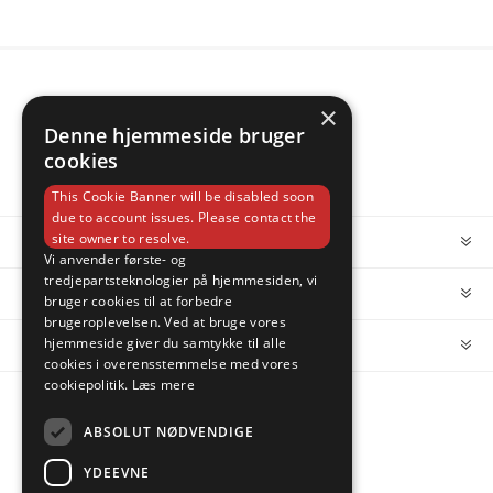
×
Denne hjemmeside bruger
cookies
This Cookie Banner will be disabled soon
due to account issues. Please contact the
site owner to resolve.
INFORMATION
Vi anvender første- og
tredjepartsteknologier på hjemmesiden, vi
MIN KONTO
bruger cookies til at forbedre
brugeroplevelsen. Ved at bruge vores
hjemmeside giver du samtykke til alle
KUNDESERVICE
cookies i overensstemmelse med vores
cookiepolitik.
Læs mere
FOLLOW US
ABSOLUT NØDVENDIGE
YDEEVNE