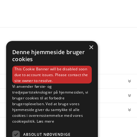
×
Denne hjemmeside bruger
cookies
This Cookie Banner will be disabled soon
due to account issues. Please contact the
site owner to resolve.
INFORMATION
Vi anvender første- og
tredjepartsteknologier på hjemmesiden, vi
MIN KONTO
bruger cookies til at forbedre
brugeroplevelsen. Ved at bruge vores
hjemmeside giver du samtykke til alle
KUNDESERVICE
cookies i overensstemmelse med vores
cookiepolitik.
Læs mere
FOLLOW US
ABSOLUT NØDVENDIGE