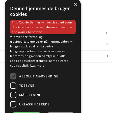
×
Denne hjemmeside bruger
cookies
This Cookie Banner will be disabled soon
due to account issues. Please contact the
site owner to resolve.
INFORMATION
Vi anvender første- og
tredjepartsteknologier på hjemmesiden, vi
MIN KONTO
bruger cookies til at forbedre
brugeroplevelsen. Ved at bruge vores
hjemmeside giver du samtykke til alle
KUNDESERVICE
cookies i overensstemmelse med vores
cookiepolitik.
Læs mere
FOLLOW US
ABSOLUT NØDVENDIGE
YDEEVNE
MÅLRETNING
PAYMENT OPTIONS
UKLASSIFICEREDE