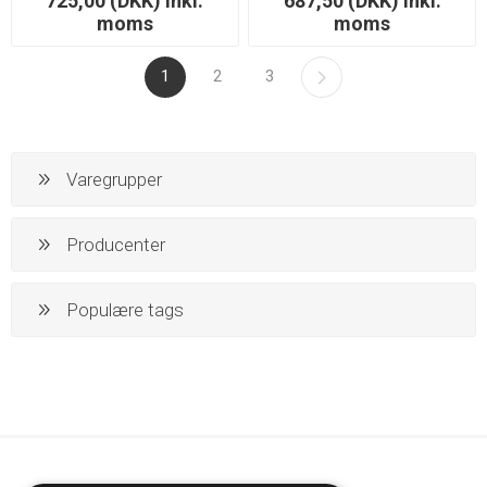
725,00 (DKK) inkl.
687,50 (DKK) inkl.
moms
moms
1
2
3
Varegrupper
Producenter
Populære tags