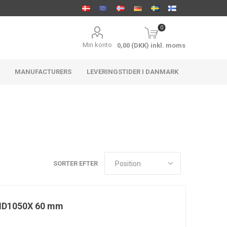
0
Min konto
0,00 (DKK) inkl. moms
MANUFACTURERS
LEVERINGSTIDER I DANMARK
ACCEL
Holley
FTWL
Distribution
Motorsport
SORTER EFTER
r ID1050X 60 mm
Aeromotive
ARP
Athena