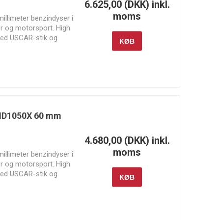
6.625,00 (DKK) inkl.
moms
illimeter benzindyser i
er og motorsport. High
ed USCAR-stik og
KØB
8 hestekræfter per
kræfter per cylinder på
Canton
Carrillo
Cometic
Racing
Gasket
Products
r ID1050X 60 mm
Fuelab
Garrett
Gates
4.680,00 (DKK) inkl.
Motion
moms
illimeter benzindyser i
er og motorsport. High
ed USCAR-stik og
KØB
8 hestekræfter per
kræfter per cylinder på
Injector
Innovate
JE Pistons