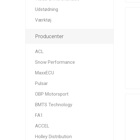
Udstødning
Værktøj
Producenter
K&N
K1
King Engine
Technologies
Bearings
ACL
Snow Performance
MaxxECU
Pulsar
Nuke
OMP
Performance
Performance
Clutch
OBP Motorsport
BMTS Technology
FA1
ACCEL
Sachs
Siemens
Simons
Holley Distribution
Performance
Deka