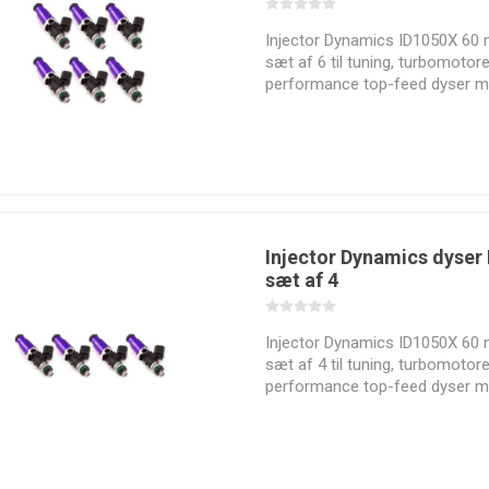
Injector Dynamics ID1050X 60 m
sæt af 6 til tuning, turbomotor
performance top-feed dyser m
beregnet ydelse op til cirka 13
cylinder på benzin og 120 heste
Bimecc
BoostLine
BorgWarner
Bosch
E85.
Injector Dynamics dyse
sæt af 4
DeatschWerks
Design
ECU Master
Extreme
Engineering,
cooling
Injector Dynamics ID1050X 60 m
Inc.
sæt af 4 til tuning, turbomotor
performance top-feed dyser m
beregnet ydelse op til cirka 13
cylinder på benzin og 120 heste
E85.
High Quality
HJS
Holley EFI
Holset