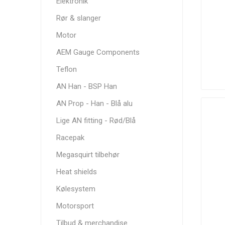
Elektronik
Solutions
Rør & slanger
Motor
AEM Gauge Components
Autogauge
AutoMeter
RRS
Teflon
AN Han - BSP Han
AN Prop - Han - Blå alu
Lige AN fitting - Rød/Blå
Racepak
Darton
Davies, Craig
Dbilas
Sleeves
Dynamic
Megasquirt tilbehør
Heat shields
Kølesystem
Motorsport
GoldLine
Grayston
G-Sport
Tilbud & merchandise