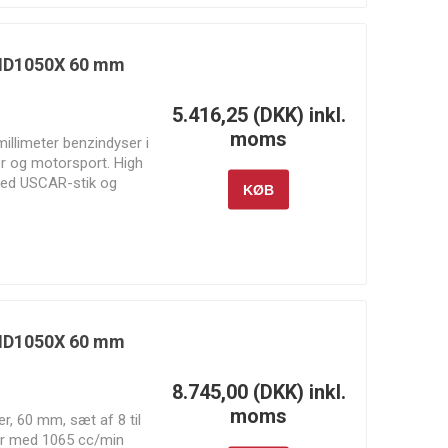
Dynamics
Motorsports
r ID1050X 60 mm
5.416,25 (DKK) inkl.
Moroso
MSD
NGK
moms
illimeter benzindyser i
er og motorsport. High
ed USCAR-stik og
KØB
8 hestekræfter per
kræfter per cylinder på
RM Motors
Rotrex
RR Customs
r ID1050X 60 mm
8.745,00 (DKK) inkl.
moms
r, 60 mm, sæt af 8 til
Sunoco
Supertech
Swagier
r med 1065 cc/min