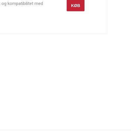
 og kompatibilitet med
KØB
ændstof.
Wilwood
Wiseco
Xtreme
Clutch &
Xtreme
Outback