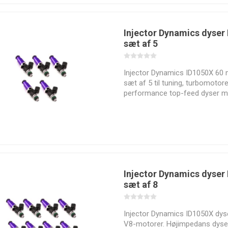
Exhaust
Injector Dynamics dyse
sæt af 5
MagnaFlow
Manley
Marco
Mishimoto
Injector Dynamics ID1050X 60 m
sæt af 5 til tuning, turbomotor
performance top-feed dyser m
beregnet ydelse op til cirka 13
cylinder på benzin og 120 heste
E85.
PMC
Quality
Quality
RaceQuip
Motorsport
Performance
Suspensions
Parts
Injector Dynamics dyse
sæt af 8
Injector Dynamics ID1050X dyse
SPA Turbo
SPAL
Sparco
SPEC
V8-motorer. Højimpedans dyse