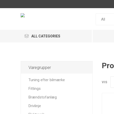
ALL CATEGORIES
Pro
Varegrupper
ACL
Snow
MaxxECU
Performance
Tuning efter bilmærke
VIS
Fittings
Brændstofanlæg
Drivlinje
Racepak
MultiSense
IRP