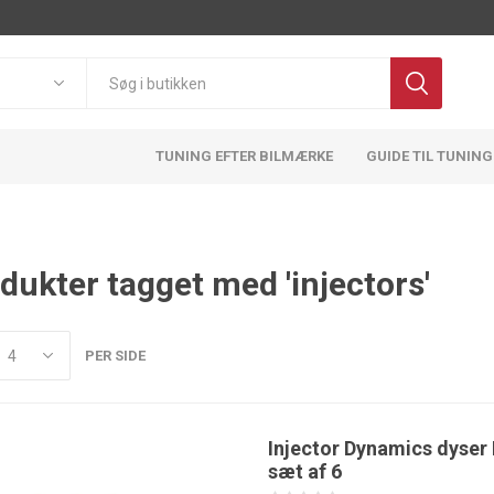
TUNING EFTER BILMÆRKE
GUIDE TIL TUNING
dukter tagget med 'injectors'
Pulsar
OBP
BMTS
FA1
Motorsport
Technology
PER SIDE
Injector Dynamics dyse
sæt af 6
ATL
ACT
Adlerspeed
AEM