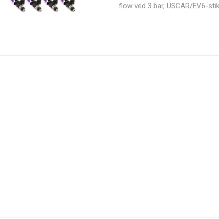
flow ved 3 bar, USCAR/EV6-stik
benzin, E85 og motorsportsbr
Valeo
VEMS
Vibrant
Walbro
Performance